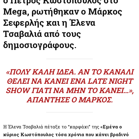
ο Πέτρος Κωστόπουλος στο
M
Mega, ρωτήθηκαν ο Μάρκος
E
Σεφερλής και η Έλενα
Τσαβαλιά από τους
N
δημοσιογράφους.
U
«ΠΟΛΎ ΚΑΛΉ ΙΔΈΑ. ΑΝ ΤΟ ΚΑΝΆΛΙ
ΘΈΛΕΙ ΝΑ ΚΆΝΕΙ ΈΝΑ LATE NIGHT
SHOW ΓΙΑΤΊ ΝΑ ΜΗΝ ΤΟ ΚΆΝΕΙ…»,
ΑΠΆΝΤΗΣΕ Ο ΜΆΡΚΟΣ.
H Έλενα Τσαβαλιά πέταξε το “καρφάκι” της
«Εμένα ο
κύριος Κωστόπουλος τόσα χρόνια που κάνει βραδινό