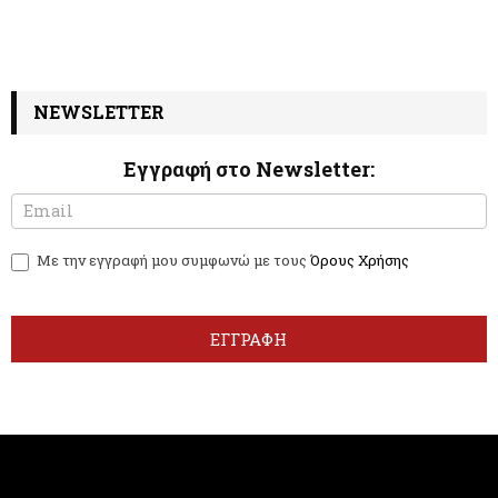
NEWSLETTER
Εγγραφή στο Newsletter:
N
I
e
f
w
y
Με την εγγραφή μου συμφωνώ με τους
Όρους Χρήσης
s
o
l
u
e
a
t
r
ΕΓΓΡΑΦΗ
t
e
e
h
r
u
m
a
n
,