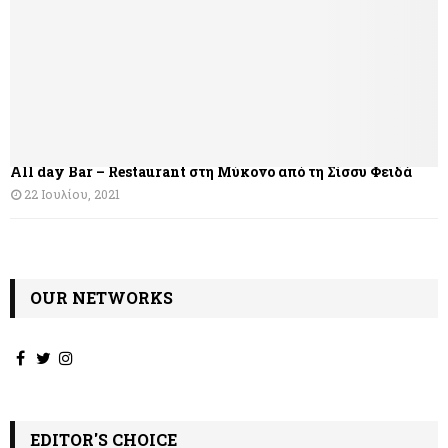
σ
η
ά
ρ
θ
All day Bar – Restaurant στη Μύκονο από τη Σίσσυ Φειδά
ρ
22 Ιουλίου, 2021
ω
ν
OUR NETWORKS
EDITOR'S CHOICE