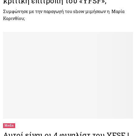
κριτική επιτροπή του «YFSF»;
Συμφώνησε με την παραγωγή του show μιμήσεων η Μαρία
Κορινθίου;
Media
Αυτοί είναι οι 4 φιναλίστ του YFSF !