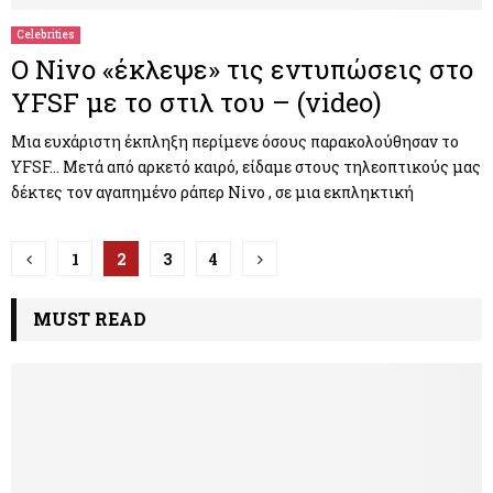
Celebrities
Ο Νivo «έκλεψε» τις εντυπώσεις στο
YFSF με το στιλ του – (video)
Μια ευχάριστη έκπληξη περίμενε όσους παρακολούθησαν το
YFSF… Μετά από αρκετό καιρό, είδαμε στους τηλεοπτικούς μας
δέκτες τον αγαπημένο ράπερ Nivo , σε μια εκπληκτική
Π
1
2
3
4
λ
MUST READ
ο
ή
γ
η