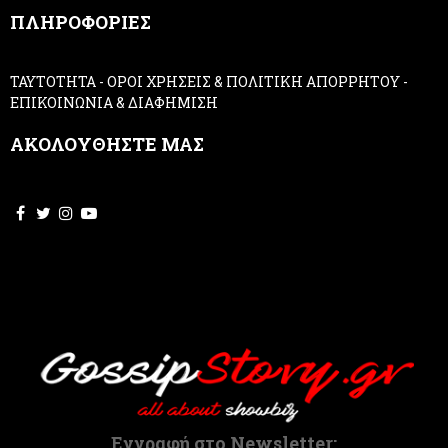
ΠΛΗΡΟΦΟΡΙΕΣ
l
e
a
ΤΑΥΤΟΤΗΤΑ
-
ΟΡΟΙ ΧΡΗΣΕΙΣ & ΠΟΛΙΤΙΚΗ ΑΠΟΡΡΗΤΟΥ
-
v
ΕΠΙΚΟΙΝΩΝΙΑ & ΔΙΑΦΗΜΙΣΗ
e
t
ΑΚΟΛΟΥΘΗΣΤΕ ΜΑΣ
h
i
s
f
i
e
l
d
b
l
a
n
k
.
Εγγραφή στο Newsletter: