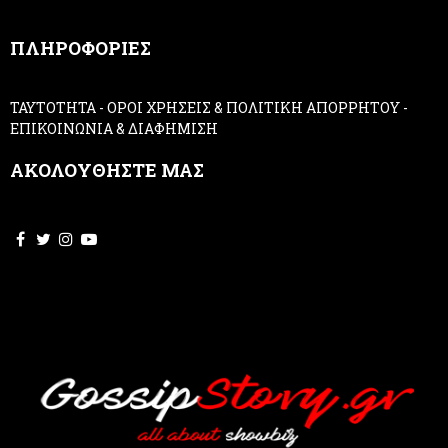
n
,
ΠΛΗΡΟΦΟΡΙΕΣ
l
e
a
ΤΑΥΤΟΤΗΤΑ
-
ΟΡΟΙ ΧΡΗΣΕΙΣ & ΠΟΛΙΤΙΚΗ ΑΠΟΡΡΗΤΟΥ
-
v
ΕΠΙΚΟΙΝΩΝΙΑ & ΔΙΑΦΗΜΙΣΗ
e
t
ΑΚΟΛΟΥΘΗΣΤΕ ΜΑΣ
h
i
s
f
i
e
l
d
b
l
a
n
k
.