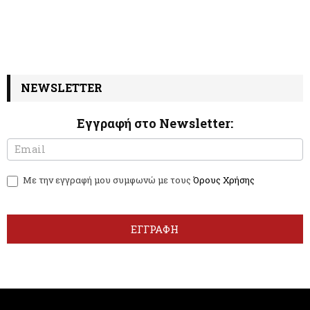
NEWSLETTER
Εγγραφή στο Newsletter:
N
I
e
f
w
y
Με την εγγραφή μου συμφωνώ με τους
Όρους Χρήσης
s
o
l
u
e
a
t
r
ΕΓΓΡΑΦΗ
t
e
e
h
r
u
m
a