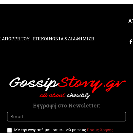
Α
ΚΗ ΑΠΟΡΡΗΤΟΥ
-
ΕΠΙΚΟΙΝΩΝΙΑ & ΔΙΑΦΗΜΙΣΗ
Εγγραφή στο Newsletter:
Newsletter
I
f
y
Με την εγγραφή μου συμφωνώ με τους
Όρους Χρήσης
o