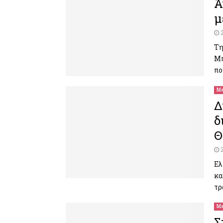
Ά
μ
Τη
Μπ
πο
Me
Δ
δ
Θ
Ελ
κα
τρ
Me
Σ