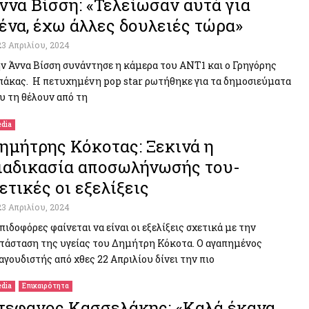
ννα Βίσση: «Τελείωσαν αυτά για
ένα, έχω άλλες δουλειές τώρα»
23 Απριλίου, 2024
ν Άννα Βίσση συνάντησε η κάμερα του ANT1 και ο Γρηγόρης
άκας. Η πετυχημένη pop star ρωτήθηκε για τα δημοσιεύματα
υ τη θέλουν από τη
dia
ημήτρης Κόκοτας: Ξεκινά η
ιαδικασία αποσωλήνωσής του-
ετικές οι εξελίξεις
23 Απριλίου, 2024
πιδοφόρες φαίνεται να είναι οι εξελίξεις σχετικά με την
τάσταση της υγείας του Δημήτρη Κόκοτα. Ο αγαπημένος
αγουδιστής από χθες 22 Απριλίου δίνει την πιο
dia
Επικαιρότητα
τεφανος Κασσελάκης: «Καλά έκανα