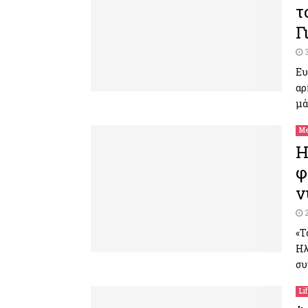
τ
Γ
Ευ
αρ
μά
Me
Η
φ
ν
«Τ
Ηλ
συ
Li