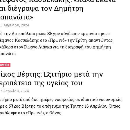
αι διέγραψα τον Δημήτρη
απανώτα»
23 Απριλίου, 2024
ό την Αστυπάλαια μέσω Skype σύνδεσης εμφανίστηκε ο
έφανος Κασσελάκης στο «Πρωινό» την Τρίτη, απαντώντας
κάθαρα στον Γιώργο Λιάγκα για τη διαγραφή του Δημήτρη
πανώτα.
owbiz
ίκος Βέρτης: Εξιτήριο μετά την
εριπέτεια της υγείας του
17 Απριλίου, 2024
ιτήριο μετά από δύο ημέρες νοσηλείας σε ιδιωτικό νοσοκομείο,
ρε ο Νίκος Βέρτης το απόγευμα της Τρίτης 16 Απριλίου. Όπως
οκάλυψε στο «Πρωινό», ο Θάνος