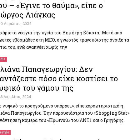
ου – «Έγινε το θαύμα», είπε ο
ιώργος Λιάγκας
30 Απριλίου, 2024
χάριστα νέα για την υγεία του Δημήτρη Κόκοτα. Μετά από
κετές εβδομάδες στη ΜΕΘ, ο γνωστός τραγουδιστής άνοιξε τα
τια του, ενώ αναπνέει χωρίς την
dia
λιάνα Παπαγεωργίου: Δεν
αντάζεστε πόσο είχε κοστίσει το
υφικό του γάμου της
26 Απριλίου, 2024
ο νυφικό το προηγούμενο υπάρχει.», είπε χαρακτηριστικά η
ιάνα Παπαγεωργίου. Την παρουσιάστρια του «Shopping Star»
νάντησε η κάμερα του «Πρωινού» του ΑΝΤ1 και ο Γρηγόρης
festyle