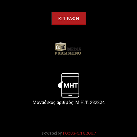
u
a
r
ΕΓΓΡΑΦΗ
e
h
u
m
a
n
,
l
e
a
v
e
t
Μοναδικος αριθμός: Μ.Η.Τ. 232224
h
i
s
f
i
Powered by
FOCUS-ON GROUP