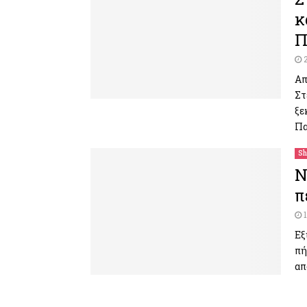
κ
Π
Απ
Στ
ξε
Πα
Sh
Ν
π
Εξ
πή
απ