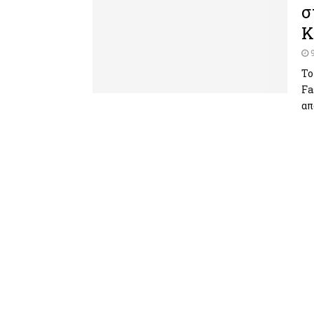
σ
Κ
Το
Fa
απ