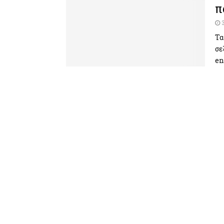
π
Τα
σε
en