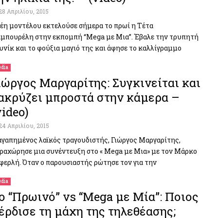
28 Απριλίου, 2015
έη μοντέλου εκτελούσε σήμερα το πρωί η Τέτα
μπουρέλη στην εκπομπή “Mega με Μια”. Έβαλε την τρυπητή
υνίκ και το φούξια μαγιό της και άφησε το καλλίγραμμο
dia
ιώργος Μαργαρίτης: Συγκινείται και
ακρύζει μπροστά στην κάμερα –
video)
24 Απριλίου, 2015
αγαπημένος λαϊκός τραγουδιστής, Γιώργος Μαργαρίτης,
ραχώρησε μια συνέντευξη στο « Mega με Μια» με τον Μάρκο
φερλή. Όταν ο παρουσιαστής ρώτησε τον για την
dia
ο “Πρωινό” vs “Mega με Μία”: Ποιος
έρδισε τη μάχη της τηλεθέασης;