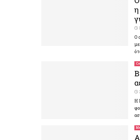
Ο
η
γ
Ο 
με
ότ
Ce
Β
α
H 
φο
ασ
Me
Α