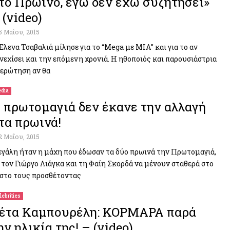
το Πρωινό, εγώ δεν έχω συζητήσει»
 (video)
5 Μαΐου, 2015
Έλενα Τσαβαλιά μίλησε για το “Mega με ΜΙΑ” και για το αν
νεχίσει και την επόμενη χρονιά. Η ηθοποιός και παρουσιάστρια
 ερώτηση αν θα
dia
 πρωτομαγιά δεν έκανε την αλλαγή
τα πρωινά!
2 Μαΐου, 2015
γάλη ήταν η μάχη που έδωσαν τα δύο πρωινά την Πρωτομαγιά,
 τον Γιώργο Λιάγκα και τη Φαίη Σκορδά να μένουν σταθερά στο
στο τους προσθέτοντας
lebrities
έτα Καμπουρέλη: ΚΟΡΜΑΡΑ παρά
ην ηλικία της! – (video)