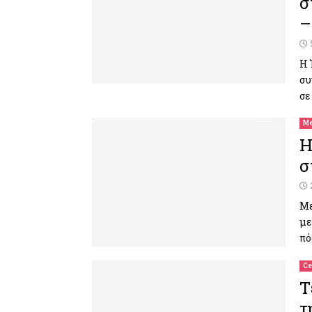
σ
–
Η 
συ
σε
Me
Η
σ
Με
με
πό
Ce
Τ
τ