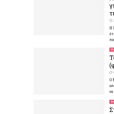
γ
τ
Η 
ότ
πα
Me
Τ
(
Ο 
απ
σε
Me
Σ