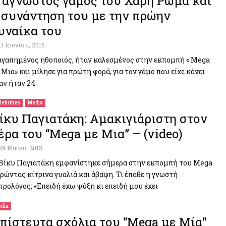
 άγνωστος γάμος του Χάρη Ρώμα και
 συνάντηση του με την πρώην
υναίκα του
11 Ιουνίου, 2015
αγαπημένος ηθοποιός, ήταν καλεσμένος στην εκπομπή « Mega
 Μια» και μίλησε για πρώτη φορά, για τον γάμο που είχε κάνει
αν ήταν 24
lebrities
Media
ίκυ Παγιατάκη: Αμακιγιάριστη στον
έρα του “Mega με Μια” – (video)
29 Μαΐου, 2015
Βίκυ Παγιατάκη εμφανίστηκε σήμερα στην εκπομπή του Mega
ρώντας κίτρινα γυαλιά και άβαφη. Τι έπαθε η γνωστή
τρολόγος; «Επειδή έχω ψύξη κι επειδή μου έχει
dia
πίστευτα σχόλια του “Mega με Μία”