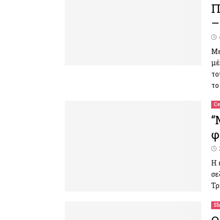
Π
–
Με
μέ
το
το
Ce
“
φ
H 
σε
Τρ
Sh