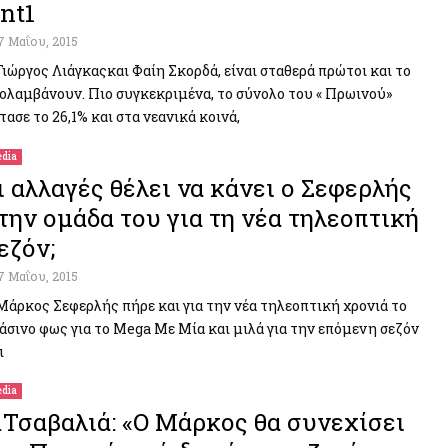
nt1
7 Μαΐου, 2015
Γιώργος Λιάγκαςκαι Φαίη Σκορδά, είναι σταθερά πρώτοι και το
ολαμβάνουν. Πιο συγκεκριμένα, το σύνολο του « Πρωινού»
τασε το 26,1% και στα νεανικά κοινά,
dia
ι αλλαγές θέλει να κάνει ο Σεφερλής
την ομάδα του για τη νέα τηλεοπτική
εζόν;
7 Μαΐου, 2015
Μάρκος Σεφερλής πήρε και για την νέα τηλεοπτική χρονιά το
άσινο φως για το Mega Με Μία και μιλά για την επόμενη σεζόν
ι
dia
.Τσαβαλιά: «Ο Μάρκος θα συνεχίσει