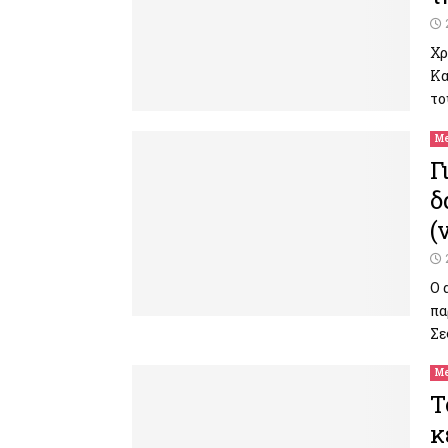
Χρ
Κα
το
Me
Γ
δ
(
Ο 
πα
Σε
Me
Τ
κ