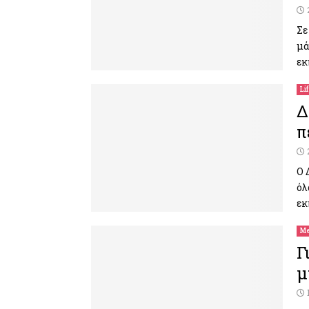
Σε
μά
εκ
Li
Δ
π
Ο 
όλ
εκ
Me
Γ
μ