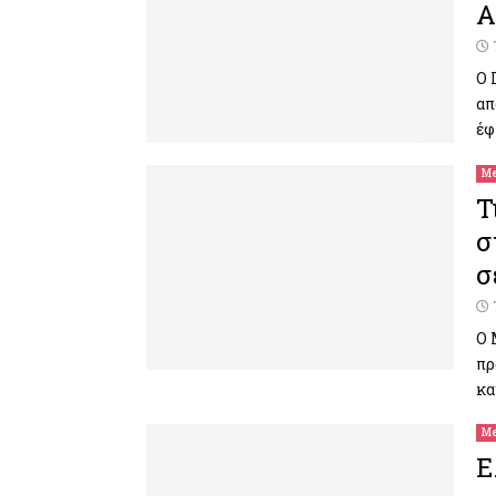
A
Ο 
απ
έφ
Me
Τ
σ
σ
Ο 
πρ
κα
Me
Ε