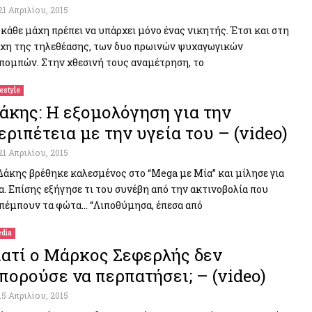
21 Απριλίου, 2015
 κάθε μάχη πρέπει να υπάρχει μόνο ένας νικητής. Έτσι και στη
χη της τηλεθέασης, των δυο πρωινών ψυχαγωγικών
πομπών. Στην χθεσινή τους αναμέτρηση, το
festyle
άκης: Η εξομολόγηση για την
εριπέτεια με την υγεία του – (video)
21 Απριλίου, 2015
Δάκης βρέθηκε καλεσμένος στο “Μega με Μία” και μίλησε για
α. Επίσης εξήγησε τι του συνέβη από την ακτινοβολία που
πέμπουν τα φώτα… “Λιποθύμησα, έπεσα από
dia
ιατί ο Μάρκος Σεφερλής δεν
πορούσε να περπατήσει; – (video)
15 Απριλίου, 2015