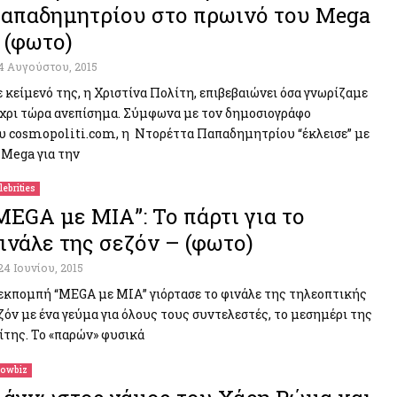
απαδημητρίου στο πρωινό του Mega
 (φωτο)
4 Αυγούστου, 2015
 κείμενό της, η Χριστίνα Πολίτη, επιβεβαιώνει όσα γνωρίζαμε
χρι τώρα ανεπίσημα. Σύμφωνα με τoν δημοσιογράφο
υ cosmopoliti.com, η Ντορέττα Παπαδημητρίου “έκλεισε” με
 Mega για την
lebrities
MEGA με ΜΙΑ”: Το πάρτι για το
ινάλε της σεζόν – (φωτο)
24 Ιουνίου, 2015
εκπομπή “MEGA με ΜΙΑ” γιόρτασε το φινάλε της τηλεοπτικής
ζόν με ένα γεύμα για όλους τους συντελεστές, το μεσημέρι της
ίτης. Το «παρών» φυσικά
owbiz