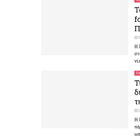
Τ
f
Π
Η 
στ
vi
Ce
Τ
δ
τ
Η 
πέ
ωσ