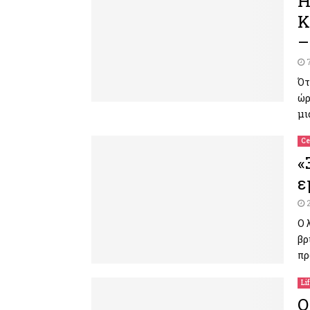
Η
Κ
–
Ότ
ώρ
μι
Ce
«
ε
Ο 
βρ
πρ
Li
Ο