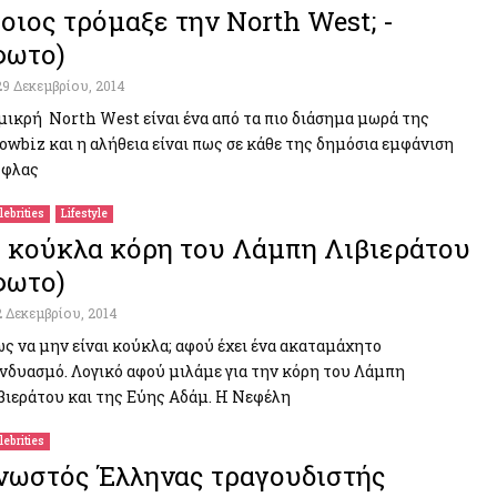
οιος τρόμαξε την North West; -
φωτο)
29 Δεκεμβρίου, 2014
μικρή North West είναι ένα από τα πιο διάσημα μωρά της
owbiz και η αλήθεια είναι πως σε κάθε της δημόσια εμφάνιση
 φλας
lebrities
Lifestyle
 κούκλα κόρη του Λάμπη Λιβιεράτου
φωτο)
2 Δεκεμβρίου, 2014
ς να μην είναι κούκλα; αφού έχει ένα ακαταμάχητο
νδυασμό. Λογικό αφού μιλάμε για την κόρη του Λάμπη
βιεράτου και της Εύης Αδάμ. Η Νεφέλη
lebrities
νωστός Έλληνας τραγουδιστής