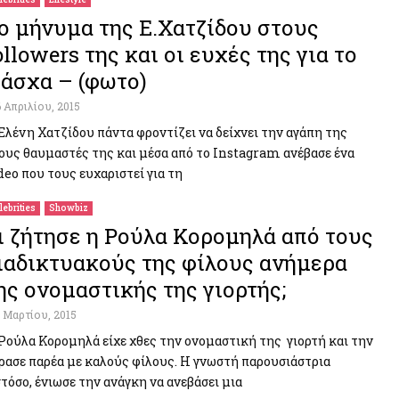
ο μήνυμα της Ε.Χατζίδου στους
ollowers της και οι ευχές της για το
άσχα – (φωτο)
6 Απριλίου, 2015
Ελένη Χατζίδου πάντα φροντίζει να δείχνει την αγάπη της
ους θαυμαστές της και μέσα από το Instagram ανέβασε ένα
deo που τους ευχαριστεί για τη
lebrities
Showbiz
ι ζήτησε η Ρούλα Κορομηλά από τους
ιαδικτυακούς της φίλους ανήμερα
ης ονομαστικής της γιορτής;
1 Μαρτίου, 2015
Ρούλα Κορομηλά είχε χθες την ονομαστική της γιορτή και την
ρασε παρέα με καλούς φίλους. Η γνωστή παρουσιάστρια
τόσο, ένιωσε την ανάγκη να ανεβάσει μια