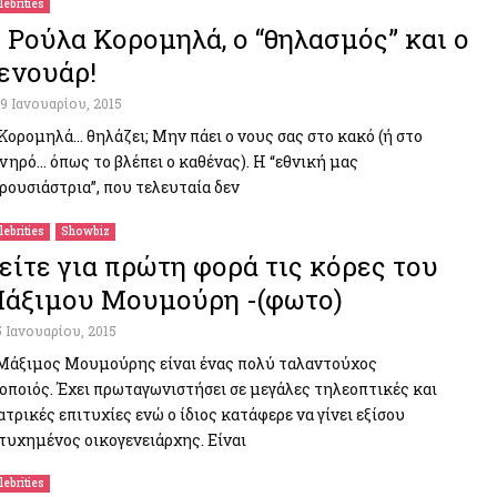
lebrities
 Ρούλα Κορομηλά, ο “θηλασμός” και ο
ενουάρ!
19 Ιανουαρίου, 2015
Κορομηλά… θηλάζει; Μην πάει ο νους σας στο κακό (ή στο
νηρό… όπως το βλέπει ο καθένας). Η “εθνική μας
ρουσιάστρια”, που τελευταία δεν
lebrities
Showbiz
είτε για πρώτη φορά τις κόρες του
άξιμου Μουμούρη -(φωτο)
5 Ιανουαρίου, 2015
Μάξιμος Μουμούρης είναι ένας πολύ ταλαντούχος
οποιός. Έχει πρωταγωνιστήσει σε μεγάλες τηλεοπτικές και
ατρικές επιτυχίες ενώ ο ίδιος κατάφερε να γίνει εξίσου
τυχημένος οικογενειάρχης. Είναι
lebrities