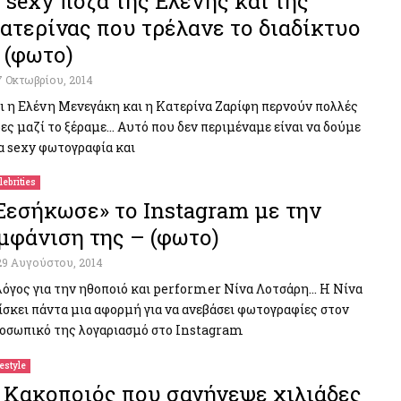
 sexy πόζα της Ελένης και της
ατερίνας που τρέλανε το διαδίκτυο
 (φωτο)
7 Οκτωβρίου, 2014
ι η Ελένη Μενεγάκη και η Κατερίνα Ζαρίφη περνούν πολλές
ες μαζί το ξέραμε… Αυτό που δεν περιμέναμε είναι να δούμε
α sexy φωτογραφία και
lebrities
Ξεσήκωσε» το Instagram με την
μφάνιση της – (φωτο)
29 Αυγούστου, 2014
λόγος για την ηθοποιό και performer Νίνα Λοτσάρη… Η Νίνα
ίσκει πάντα μια αφορμή για να ανεβάσει φωτογραφίες στον
οσωπικό της λογαριασμό στο Instagram
festyle
 Κακοποιός που σαγήνεψε χιλιάδες