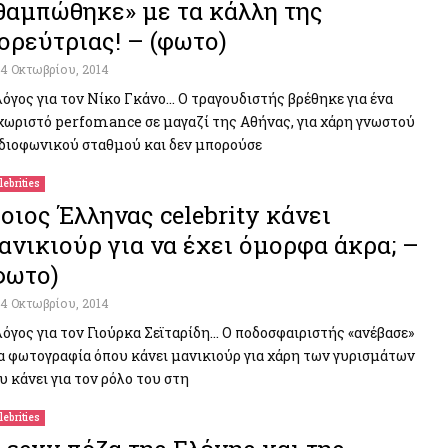
θαμπώθηκε» με τα κάλλη της
ορεύτριας! – (φωτο)
14 Οκτωβρίου, 2014
λόγος για τον Νίκο Γκάνο… Ο τραγουδιστής βρέθηκε για ένα
χωριστό perfomance σε μαγαζί της Αθήνας, για χάρη γνωστού
διοφωνικού σταθμού και δεν μπορούσε
lebrities
οιος Έλληνας celebrity κάνει
ανικιούρ για να έχει όμορφα άκρα; –
φωτο)
14 Οκτωβρίου, 2014
λόγος για τον Γιούρκα Σεϊταρίδη… Ο ποδοσφαιριστής «ανέβασε»
α φωτογραφία όπου κάνει μανικιούρ για χάρη των γυρισμάτων
υ κάνει για τον ρόλο του στη
lebrities