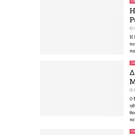
Ce
Η
Ρ
Η 
πο
πα
Ce
Δ
Μ
Ο 
ηθ
θε
πε
Ce