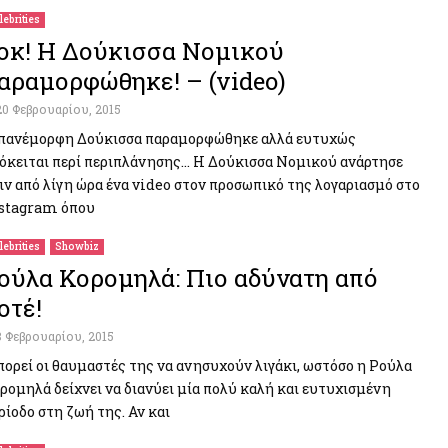
lebrities
οκ! Η Δούκισσα Νομικού
αραμορφώθηκε! – (video)
20 Φεβρουαρίου, 2015
πανέμορφη Δούκισσα παραμορφώθηκε αλλά ευτυχώς
όκειται περί περιπλάνησης… Η Δούκισσα Νομικού ανάρτησε
ιν από λίγη ώρα ένα video στον προσωπικό της λογαριασμό στο
stagram όπου
lebrities
Showbiz
ούλα Κορομηλά: Πιο αδύνατη από
οτέ!
8 Φεβρουαρίου, 2015
ορεί οι θαυμαστές της να ανησυχούν λιγάκι, ωστόσο η Ρούλα
ρομηλά δείχνει να διανύει μία πολύ καλή και ευτυχισμένη
ρίοδο στη ζωή της. Αν και