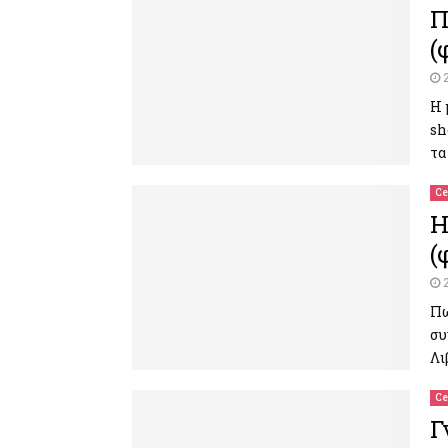
Π
(
Η 
sh
τα
Ce
Η
(
Πω
συ
Λι
Ce
Γ