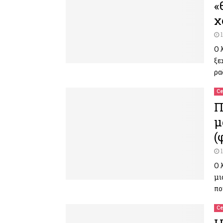
«
χ
Ο 
ξε
ρα
Ce
Π
μ
(
Ο 
μι
πο
Ce