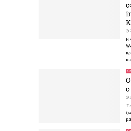
σ
i
K
Η 
We
πρ
κα
Ce
Ο
σ
Tα
ξέ
μα
Ce