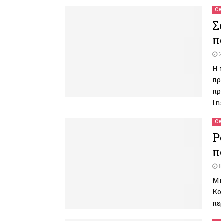
Ce
Σ
π
Η 
πρ
πρ
In
Ce
Ρ
π
Μπ
Κο
πε