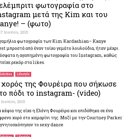
ελέμπριτι φωτογραφία στο
nstagram μετά της Kim και του
anye! – (φωτο)
27 Ιουνίου, 2015
γαμήλια φωτογραφία των Kim Kardashian– Kanye
st μπροστά από έναν τοίχο γεμάτο λουλούδια, ήταν μέχρι
όσφατα η αγαπημένη φωτογραφία του Instagram, καθώς
τείχε ρεκόρ στα likes.
lebrities
Lifestyle
 χορός της Φουρέιρα που σήκωσε
το πόδι το instagram- (video)
1 Ιουνίου, 2015
 κέφια της είχε η Ελένη Φουρέιρα και επιδόθηκε σε ένα
φρενο χορό στο καμαρίνι της. Μαζί με την Courtney Parker
γνητοσκόπησαν το sexy dance
lebrities
Lifestyle