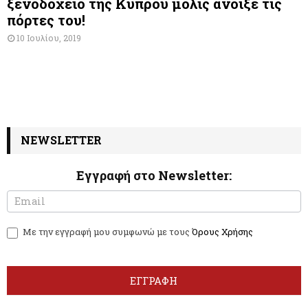
ξενοδοχείο της Κύπρου μόλις άνοιξε τις
πόρτες του!
10 Ιουλίου, 2019
NEWSLETTER
Εγγραφή στο Newsletter:
N
I
e
f
w
y
Με την εγγραφή μου συμφωνώ με τους
Όρους Χρήσης
s
o
l
u
e
a
t
r
ΕΓΓΡΑΦΗ
t
e
e
h