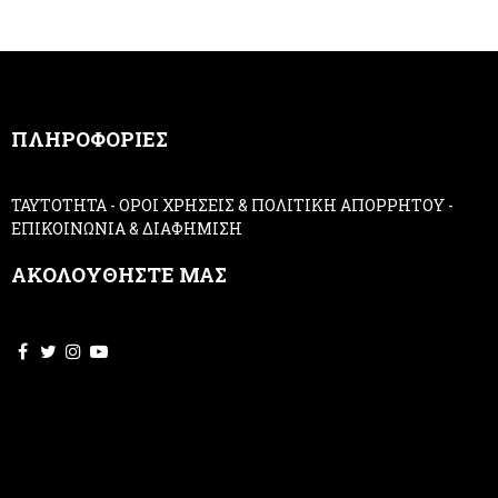
r
u
m
a
n
,
ΠΛΗΡΟΦΟΡΙΕΣ
l
e
a
ΤΑΥΤΟΤΗΤΑ
-
ΟΡΟΙ ΧΡΗΣΕΙΣ & ΠΟΛΙΤΙΚΗ ΑΠΟΡΡΗΤΟΥ
-
v
ΕΠΙΚΟΙΝΩΝΙΑ & ΔΙΑΦΗΜΙΣΗ
e
t
ΑΚΟΛΟΥΘΗΣΤΕ ΜΑΣ
h
i
s
f
i
e
l
d
b
l