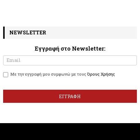
NEWSLETTER
Εγγραφή στο Newsletter:
N
I
e
f
w
y
Με την εγγραφή μου συμφωνώ με τους
Όρους Χρήσης
s
o
l
u
e
a
t
r
ΕΓΓΡΑΦΗ
t
e
e
h
r
u
m
a
n