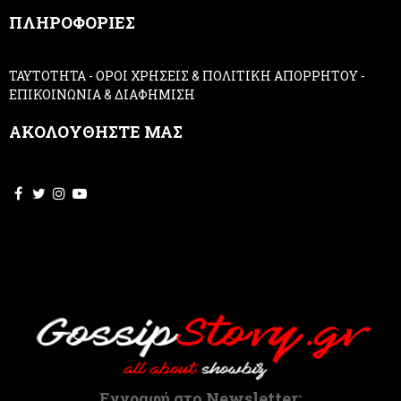
,
ΠΛΗΡΟΦΟΡΙΕΣ
l
e
a
ΤΑΥΤΟΤΗΤΑ
-
ΟΡΟΙ ΧΡΗΣΕΙΣ & ΠΟΛΙΤΙΚΗ ΑΠΟΡΡΗΤΟΥ
-
v
ΕΠΙΚΟΙΝΩΝΙΑ & ΔΙΑΦΗΜΙΣΗ
e
t
ΑΚΟΛΟΥΘΗΣΤΕ ΜΑΣ
h
i
s
f
i
e
l
d
b
l
a
n
k
.
Εγγραφή στο Newsletter: