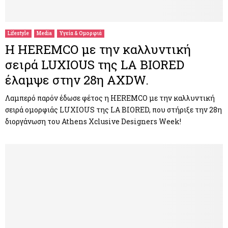
M
E
Lifestyle
Media
Υγεία & Ομορφιά
Η HEREMCO με την καλλυντική
N
σειρά LUXIOUS της LA BIORED
έλαμψε στην 28η AXDW.
U
Λαμπερό παρόν έδωσε φέτος η HEREMCO με την καλλυντική
σειρά ομορφιάς LUXIOUS της LA BIORED, που στήριξε την 28η
διοργάνωση του Athens Xclusive Designers Week!