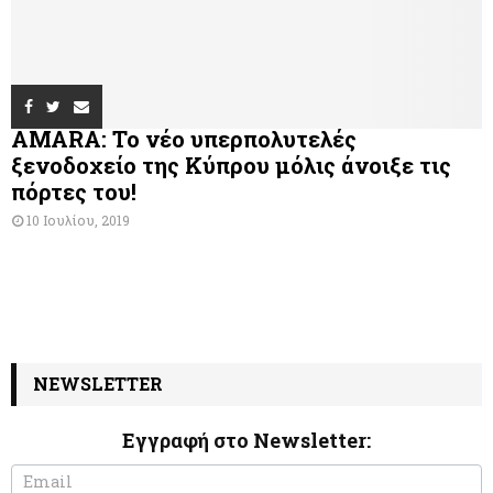
AMARA: Το νέο υπερπολυτελές
ξενοδοχείο της Κύπρου μόλις άνοιξε τις
πόρτες του!
10 Ιουλίου, 2019
NEWSLETTER
Εγγραφή στο Newsletter:
N
I
e
f