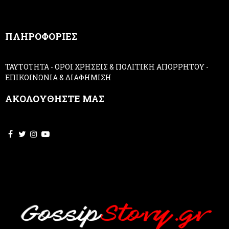
a
n
,
ΠΛΗΡΟΦΟΡΙΕΣ
l
e
a
ΤΑΥΤΟΤΗΤΑ
-
ΟΡΟΙ ΧΡΗΣΕΙΣ & ΠΟΛΙΤΙΚΗ ΑΠΟΡΡΗΤΟΥ
-
v
ΕΠΙΚΟΙΝΩΝΙΑ & ΔΙΑΦΗΜΙΣΗ
e
t
ΑΚΟΛΟΥΘΗΣΤΕ ΜΑΣ
h
i
s
f
i
e
l
d
b
l
a
n
k