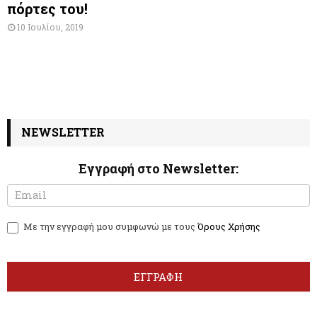
πόρτες του!
10 Ιουλίου, 2019
NEWSLETTER
Εγγραφή στο Newsletter:
N
I
e
f
w
y
Με την εγγραφή μου συμφωνώ με τους
Όρους Χρήσης
s
o
l
u
e
a
t
r
ΕΓΓΡΑΦΗ
t
e
e
h