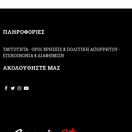
r
u
m
a
n
,
ΠΛΗΡΟΦΟΡΙΕΣ
l
e
a
ΤΑΥΤΟΤΗΤΑ
-
ΟΡΟΙ ΧΡΗΣΕΙΣ & ΠΟΛΙΤΙΚΗ ΑΠΟΡΡΗΤΟΥ
-
v
ΕΠΙΚΟΙΝΩΝΙΑ & ΔΙΑΦΗΜΙΣΗ
e
t
ΑΚΟΛΟΥΘΗΣΤΕ ΜΑΣ
h
i
s
f
i
e
l
d
b
l
a