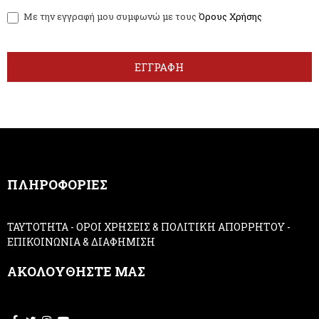
w
y
Με την εγγραφή μου συμφωνώ με τους
Όρους Χρήσης
s
o
l
u
e
a
t
r
ΕΓΓΡΑΦΗ
t
e
e
h
r
u
m
a
n
,
ΠΛΗΡΟΦΟΡΙΕΣ
l
e
a
ΤΑΥΤΟΤΗΤΑ
-
ΟΡΟΙ ΧΡΗΣΕΙΣ & ΠΟΛΙΤΙΚΗ ΑΠΟΡΡΗΤΟΥ
-
v
ΕΠΙΚΟΙΝΩΝΙΑ & ΔΙΑΦΗΜΙΣΗ
e
t
ΑΚΟΛΟΥΘΗΣΤΕ ΜΑΣ
h
i
s
f