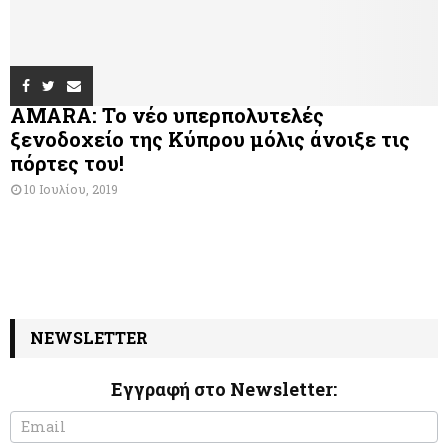
AMARA: Το νέο υπερπολυτελές
ξενοδοχείο της Κύπρου μόλις άνοιξε τις
πόρτες του!
10 Ιουλίου, 2019
NEWSLETTER
Εγγραφή στο Newsletter:
N
I
e
f