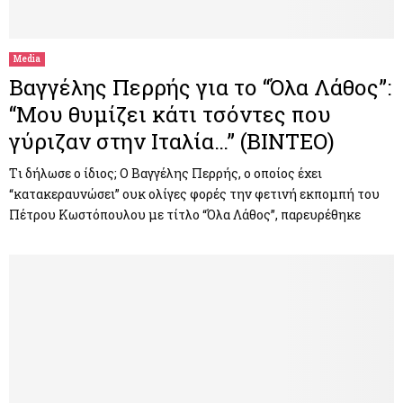
M
E
Media
Βαγγέλης Περρής για το “Όλα Λάθος”:
N
“Μου θυμίζει κάτι τσόντες που
γύριζαν στην Ιταλία…” (ΒΙΝΤΕΟ)
U
Tι δήλωσε ο ίδιος; Ο Βαγγέλης Περρής, ο οποίος έχει
“κατακεραυνώσει” ουκ ολίγες φορές την φετινή εκπομπή του
Πέτρου Κωστόπουλου με τίτλο “Όλα Λάθος”, παρευρέθηκε