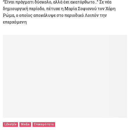
“Είναι πράγματι δύσκολο, αλλά όχι ακατόρθωτο…” Σε νέα
δημιουργική περίοδο, πέτυχε η Μαρία Σοφιανού τον Χάρη
Ρώμα, ο οποίος αποκάλυψε στο περιοδικό Λοιπόν την
επερχόμενη
Lifestyle
Media
Επικαιρότητα