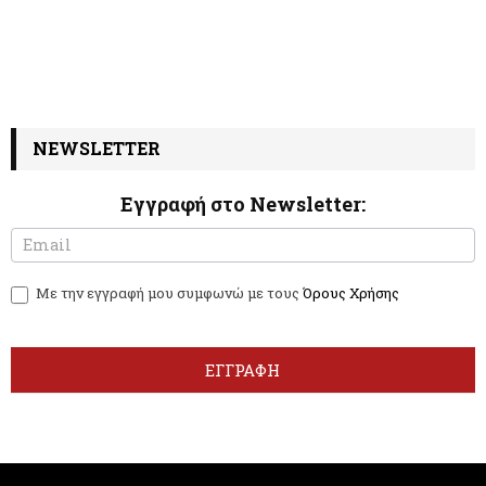
NEWSLETTER
Εγγραφή στο Newsletter:
N
I
e
f
w
y
Με την εγγραφή μου συμφωνώ με τους
Όρους Χρήσης
s
o
l
u
e
a
t
r
ΕΓΓΡΑΦΗ
t
e
e
h
r
u
m
a