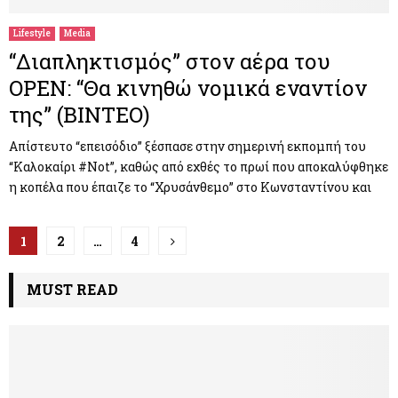
Lifestyle
Media
“Διαπληκτισμός” στον αέρα του
OPEN: “Θα κινηθώ νομικά εναντίον
της” (ΒΙΝΤΕΟ)
Απίστευτο “επεισόδιο” ξέσπασε στην σημερινή εκπομπή του
“Καλοκαίρι #Not”, καθώς από εχθές το πρωί που αποκαλύφθηκε
η κοπέλα που έπαιζε το “Χρυσάνθεμο” στο Κωνσταντίνου και
Π
1
2
…
4
λ
MUST READ
ο
ή
γ