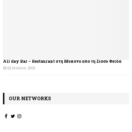
η
σ
η
ά
ρ
θ
All day Bar – Restaurant στη Μύκονο από τη Σίσσυ Φειδά
ρ
22 Ιουλίου, 2021
ω
ν
OUR NETWORKS