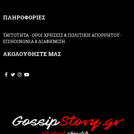
n
,
ΠΛΗΡΟΦΟΡΙΕΣ
l
e
a
ΤΑΥΤΟΤΗΤΑ
-
ΟΡΟΙ ΧΡΗΣΕΙΣ & ΠΟΛΙΤΙΚΗ ΑΠΟΡΡΗΤΟΥ
-
v
ΕΠΙΚΟΙΝΩΝΙΑ & ΔΙΑΦΗΜΙΣΗ
e
t
ΑΚΟΛΟΥΘΗΣΤΕ ΜΑΣ
h
i
s
f
i
e
l
d
b
l
a
n
k