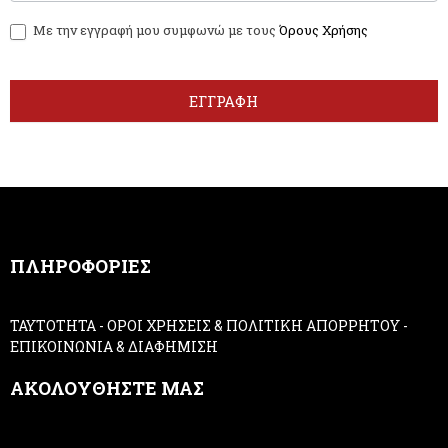
w
y
Με την εγγραφή μου συμφωνώ με τους
Όρους Χρήσης
s
o
l
u
e
a
t
r
ΕΓΓΡΑΦΗ
t
e
e
h
r
u
m
a
n
,
ΠΛΗΡΟΦΟΡΙΕΣ
l
e
a
ΤΑΥΤΟΤΗΤΑ
-
ΟΡΟΙ ΧΡΗΣΕΙΣ & ΠΟΛΙΤΙΚΗ ΑΠΟΡΡΗΤΟΥ
-
v
ΕΠΙΚΟΙΝΩΝΙΑ & ΔΙΑΦΗΜΙΣΗ
e
t
ΑΚΟΛΟΥΘΗΣΤΕ ΜΑΣ
h
i
s