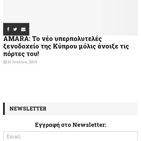
AMARA: Το νέο υπερπολυτελές
ξενοδοχείο της Κύπρου μόλις άνοιξε τις
πόρτες του!
10 Ιουλίου, 2019
NEWSLETTER
Εγγραφή στο Newsletter:
N
I
e
f