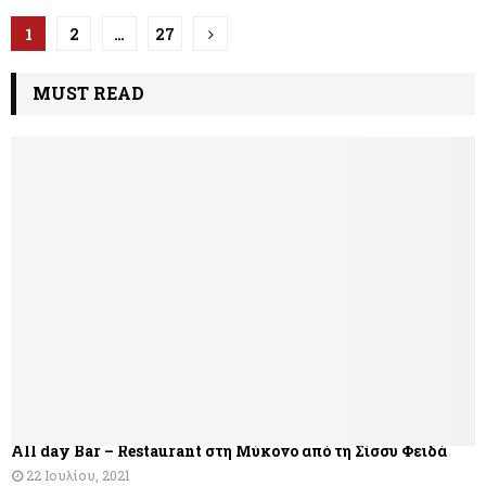
Π
1
2
…
27
λ
MUST READ
ο
ή
γ
η
σ
η
ά
ρ
θ
All day Bar – Restaurant στη Μύκονο από τη Σίσσυ Φειδά
ρ
22 Ιουλίου, 2021