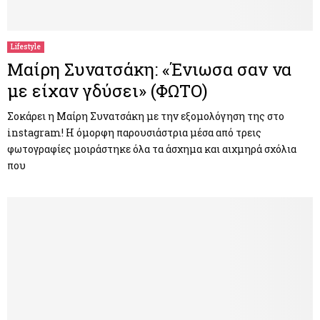
M
E
Lifestyle
Μαίρη Συνατσάκη: «Ένιωσα σαν να
N
με είχαν γδύσει» (ΦΩΤΟ)
U
Σοκάρει η Μαίρη Συνατσάκη με την εξομολόγηση της στο
instagram! Η όμορφη παρουσιάστρια μέσα από τρεις
φωτογραφίες μοιράστηκε όλα τα άσχημα και αιχμηρά σχόλια
που