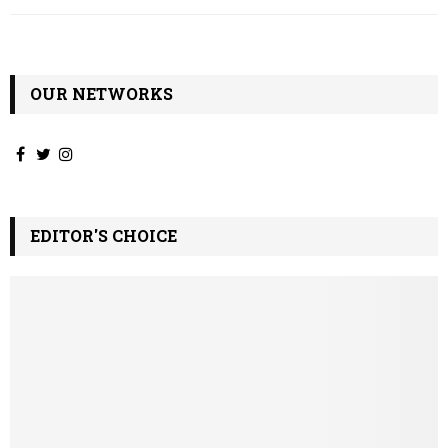
ω
ν
OUR NETWORKS
EDITOR'S CHOICE