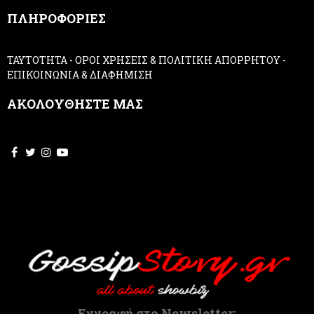
,
ΠΛΗΡΟΦΟΡΙΕΣ
l
e
a
ΤΑΥΤΟΤΗΤΑ
-
ΟΡΟΙ ΧΡΗΣΕΙΣ & ΠΟΛΙΤΙΚΗ ΑΠΟΡΡΗΤΟΥ
-
v
ΕΠΙΚΟΙΝΩΝΙΑ & ΔΙΑΦΗΜΙΣΗ
e
t
ΑΚΟΛΟΥΘΗΣΤΕ ΜΑΣ
h
i
s
f
i
e
l
d
b
l
a
n
k
.
Εγγραφή στο Newsletter: