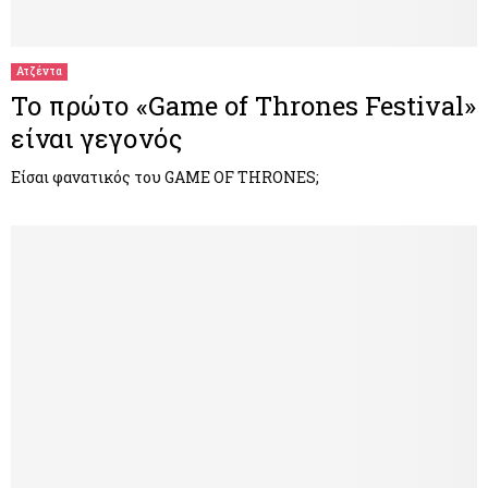
M
E
Ατζέντα
Το πρώτο «Game of Thrones Festival»
N
είναι γεγονός
U
Είσαι φανατικός του GAME OF THRONES;