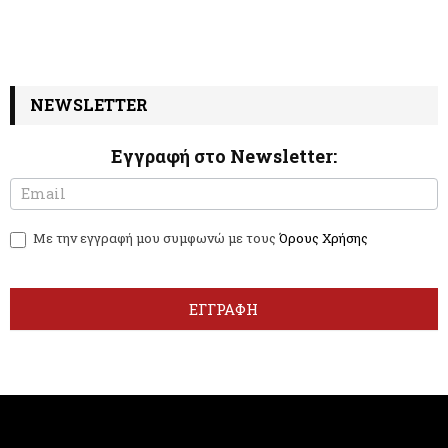
NEWSLETTER
Εγγραφή στο Newsletter:
N
I
e
f
w
y
Με την εγγραφή μου συμφωνώ με τους
Όρους Χρήσης
s
o
l
u
e
a
t
r
ΕΓΓΡΑΦΗ
t
e
e
h
r
u
m
a
n