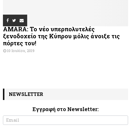
AMARA: Το νέο υπερπολυτελές
ξενοδοχείο της Κύπρου μόλις άνοιξε τις
πόρτες του!
10 Ιουλίου, 2019
NEWSLETTER
Εγγραφή στο Newsletter:
N
I
e
f
w
y