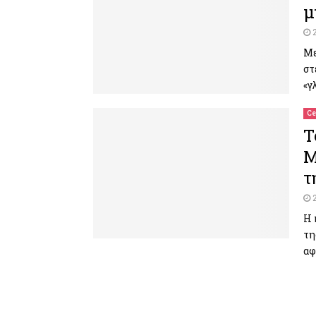
μ
Με
στ
«γ
Ce
Τ
Μ
τ
Η 
τη
αφ