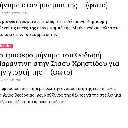
ήνυμα στον μπαμπά της – (φωτο)
2 Αυγούστου, 2015
 μια φωτογραφία στο instagram η Δέσποινα Καμπούρη
έλνει τις ευχές της στον μπαμπά της. Με ένα χρόνια πολλά στο
λυκάκι» της, του εκφράζει την
lebrities
ο τρυφερό μήνυμα του Θοδωρή
αραντίνη στην Σίσσυ Χρηστίδου για
ην γιορτή της – (φωτο)
29 Μαΐου, 2015
παρουσιάστρια, σήμερα έχει την ονομαστική της εορτή- είναι
ς Αγίας Θεοδοσίας- και ο σύζυγος της θέλησε να της στείλει μια
ιέρωση μέσω του προσωπικού του