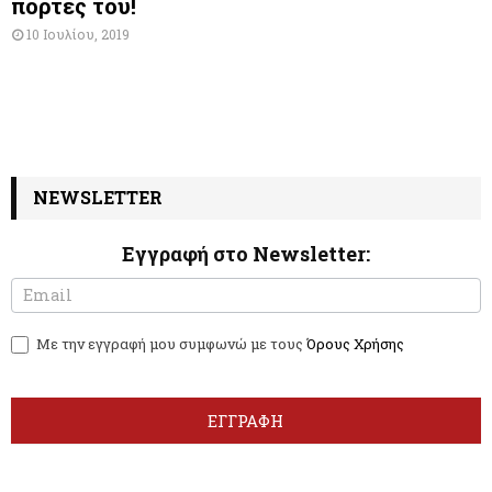
πόρτες του!
10 Ιουλίου, 2019
NEWSLETTER
Εγγραφή στο Newsletter:
N
I
e
f
w
y
Με την εγγραφή μου συμφωνώ με τους
Όρους Χρήσης
s
o
l
u
e
a
t
r
ΕΓΓΡΑΦΗ
t
e
e
h
r
u