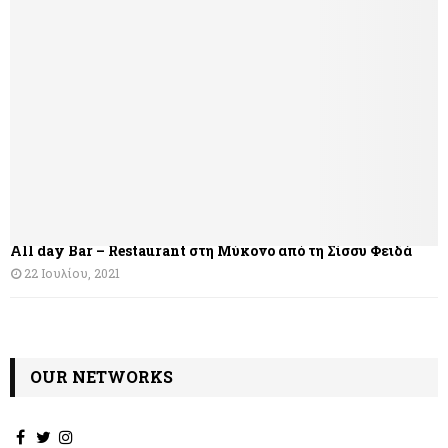
γ
η
σ
η
ά
ρ
θ
All day Bar – Restaurant στη Μύκονο από τη Σίσσυ Φειδά
ρ
22 Ιουλίου, 2021
ω
ν
OUR NETWORKS