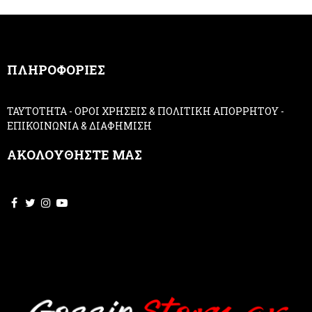
m
a
n
,
ΠΛΗΡΟΦΟΡΙΕΣ
l
e
a
ΤΑΥΤΟΤΗΤΑ
-
ΟΡΟΙ ΧΡΗΣΕΙΣ & ΠΟΛΙΤΙΚΗ ΑΠΟΡΡΗΤΟΥ
-
v
ΕΠΙΚΟΙΝΩΝΙΑ & ΔΙΑΦΗΜΙΣΗ
e
t
ΑΚΟΛΟΥΘΗΣΤΕ ΜΑΣ
h
i
s
f
i
e
l
d
b
l
a