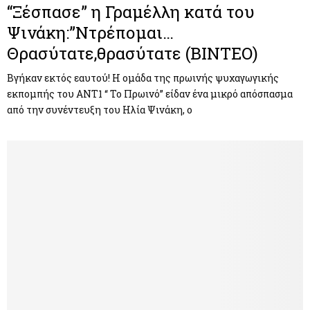
“Ξέσπασε” η Γραμέλλη κατά του
Ψινάκη:”Ντρέπομαι…
Θρασύτατε,θρασύτατε (ΒΙΝΤΕΟ)
Βγήκαν εκτός εαυτού! Η ομάδα της πρωινής ψυχαγωγικής
εκπομπής του ANT1 “ Το Πρωινό” είδαν ένα μικρό απόσπασμα
από την συνέντευξη του Ηλία Ψινάκη, ο