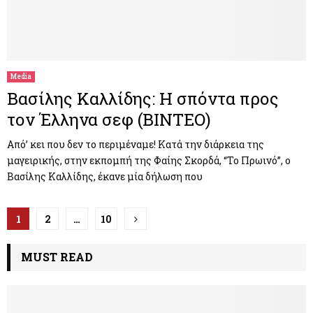
Media
Βασίλης Καλλίδης: Η σπόντα προς
τον Έλληνα σεφ (ΒΙΝΤΕΟ)
Από’ κει που δεν το περιμέναμε! Κατά την διάρκεια της
μαγειρικής, στην εκπομπή της Φαίης Σκορδά, “Το Πρωινό”, ο
Βασίλης Καλλίδης, έκανε μία δήλωση που
Π
1
2
…
10
λ
MUST READ
ο
ή