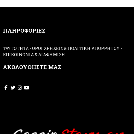
m
a
n
,
ΠΛΗΡΟΦΟΡΙΕΣ
l
e
a
ΤΑΥΤΟΤΗΤΑ
-
ΟΡΟΙ ΧΡΗΣΕΙΣ & ΠΟΛΙΤΙΚΗ ΑΠΟΡΡΗΤΟΥ
-
v
ΕΠΙΚΟΙΝΩΝΙΑ & ΔΙΑΦΗΜΙΣΗ
e
t
ΑΚΟΛΟΥΘΗΣΤΕ ΜΑΣ
h
i
s
f
i
e
l
d
b
l
a