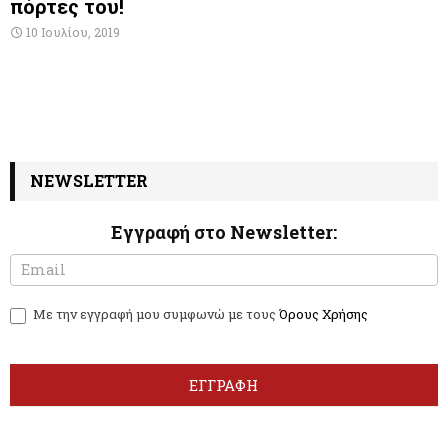
πόρτες του!
10 Ιουλίου, 2019
NEWSLETTER
Εγγραφή στο Newsletter:
N
I
e
f
w
y
Με την εγγραφή μου συμφωνώ με τους
Όρους Χρήσης
s
o
l
u
e
a
t
r
ΕΓΓΡΑΦΗ
t
e
e
h
r
u