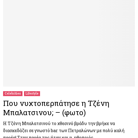
Celebrities
Lifestyle
Που νυχτοπερπάτησε η Τζένη
Μπαλατσινου; – (φωτο)
Η Τζένη Μπαλατσινού το χθεσινό βράδυ την βρήκε να
διασκεδάζει σε γνωστό bar των Πετραλώνων με πολύ καλή
παρέα! Στην παρέα της ήταν και η ηθοποιός