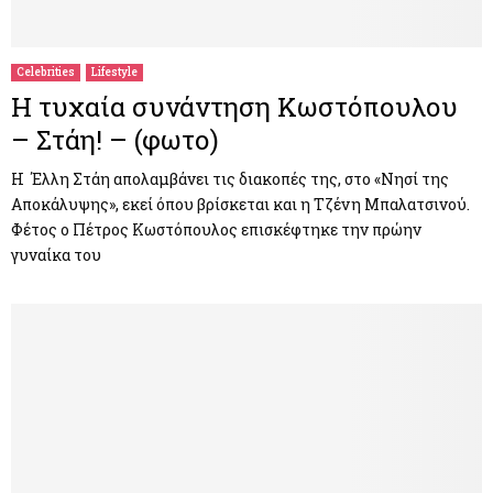
M
E
Celebrities
Lifestyle
Η τυχαία συνάντηση Κωστόπουλου
N
– Στάη! – (φωτο)
U
Η Έλλη Στάη απολαμβάνει τις διακοπές της, στο «Νησί της
Αποκάλυψης», εκεί όπου βρίσκεται και η Τζένη Μπαλατσινού.
Φέτος ο Πέτρος Κωστόπουλος επισκέφτηκε την πρώην
γυναίκα του