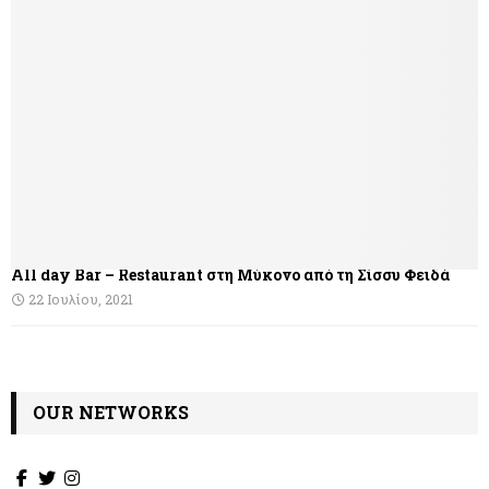
γ
η
σ
η
ά
ρ
θ
All day Bar – Restaurant στη Μύκονο από τη Σίσσυ Φειδά
ρ
22 Ιουλίου, 2021
ω
ν
OUR NETWORKS