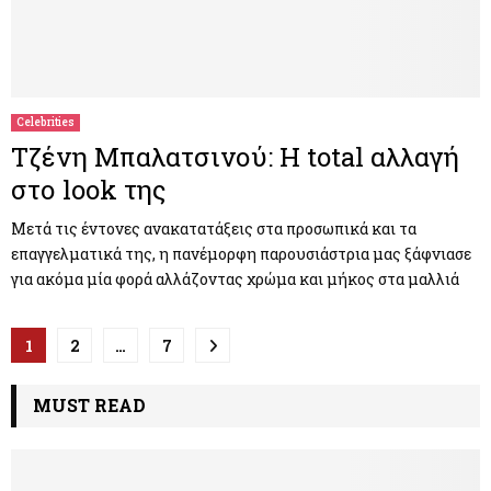
Celebrities
Τζένη Μπαλατσινού: Η total αλλαγή
στο look της
Μετά τις έντονες ανακατατάξεις στα προσωπικά και τα
επαγγελματικά της, η πανέμορφη παρουσιάστρια μας ξάφνιασε
για ακόμα μία φορά αλλάζοντας χρώμα και μήκος στα μαλλιά
Π
1
2
…
7
λ
MUST READ
ο
ή