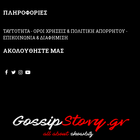
,
ΠΛΗΡΟΦΟΡΙΕΣ
l
e
a
ΤΑΥΤΟΤΗΤΑ
-
ΟΡΟΙ ΧΡΗΣΕΙΣ & ΠΟΛΙΤΙΚΗ ΑΠΟΡΡΗΤΟΥ
-
v
ΕΠΙΚΟΙΝΩΝΙΑ & ΔΙΑΦΗΜΙΣΗ
e
t
ΑΚΟΛΟΥΘΗΣΤΕ ΜΑΣ
h
i
s
f
i
e
l
d
b
l
a
n
k
.