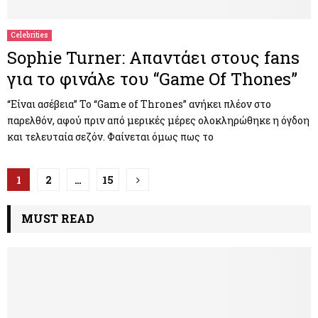
Celebrities
Sophie Turner: Απαντάει στους fans
για το φινάλε του “Game Of Thones”
“Είναι ασέβεια” Το “Game of Thrones” ανήκει πλέον στο
παρελθόν, αφού πριν από μερικές μέρες ολοκληρώθηκε η όγδοη
και τελευταία σεζόν. Φαίνεται όμως πως το
Π
1
2
…
15
λ
MUST READ
ο
ή
γ
η