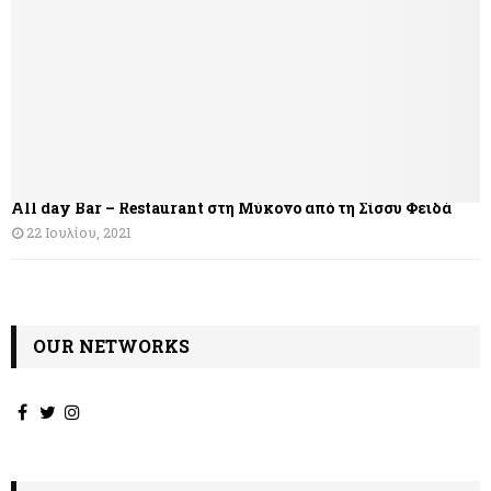
σ
η
ά
ρ
θ
All day Bar – Restaurant στη Μύκονο από τη Σίσσυ Φειδά
ρ
22 Ιουλίου, 2021
ω
ν
OUR NETWORKS