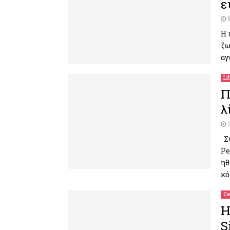
ε
Η 
ζω
αγ
Li
Π
λ
Σύ
Pe
ηθ
κό
Ce
Η
S