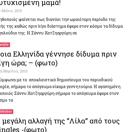
υτυχισμένη μαμά!
9 Μαΐου, 2015
ηθοποιός φαίνεται πως διανύει την ωραιότερη περίοδο της
ής της καθώς πριν λίγο διάστημα έφερε στον κόσμο τα δίδυμα
γελούδια της. Η Σάννυ Χατζηαργύρη σε
festyle
οια Ελληνίδα γέννησε δίδυμα πριν
ίγη ώρα; – (φωτο)
26 Μαρτίου, 2015
μφωνα με το αποκλειστικό δημοσίευμα του περιοδικού
ople, σήμερα το απόγευμα είχαμε γεννητούρια. Η αγαπημένη
οποιός Σάννυ Χατζηαργύρη σήμερα το απόγευμα έφερε στον
σμο τα
lebrities
 μεγάλη αλλαγή της “Λίλα” από τους
ingles -(φωτο)