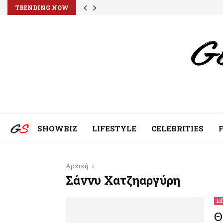
TRENDING NOW
SHOWBIZ
LIFESTYLE
CELEBRITIES
Αρχική
Σάννυ Χατζηαργύρη
Li
Θ