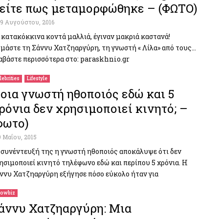
είτε πως μεταμορφώθηκε – (ΦΩΤΟ)
19 Αυγούστου, 2016
 κατακόκκινα κοντά μαλλιά, έγιναν μακριά καστανά!
μάστε τη Σάννυ Χατζηαργύρη, τη γνωστή « Λίλα» από τους…
αβάστε περισσότερα στο: paraskhnio.gr
lebrities
Lifestyle
οια γνωστή ηθοποιός εδώ και 5
ρόνια δεν χρησιμοποιεί κινητό; –
φωτο)
9 Μαΐου, 2015
 συνέντευξή της η γνωστή ηθοποιός αποκάλυψε ότι δεν
ησιμοποιεί κινητό τηλέφωνο εδώ και περίπου 5 χρόνια. Η
ννυ Χατζηαργύρη εξήγησε πόσο εύκολο ήταν για
owbiz
άννυ Χατζηαργύρη: Mια