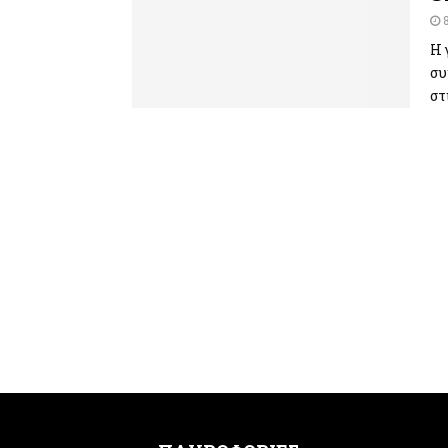
Η 
συ
στ