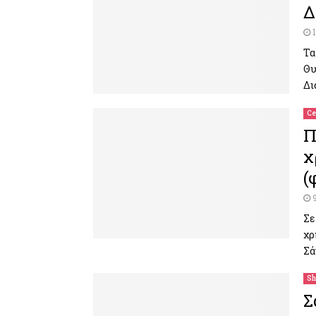
Δ
Τα
Θυ
Δι
Ce
Π
χ
(
Σε
χρ
Σά
Sh
Σ