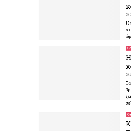
κ
Η 
στ
ώρ
Ce
Η
χ
Ξα
βρ
ξε
σε
Ce
Κ