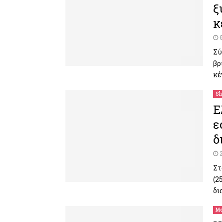
ξ
κ
Σύ
βρ
κέ
Sh
Ε
ε
δ
Στ
(2
δι
Me