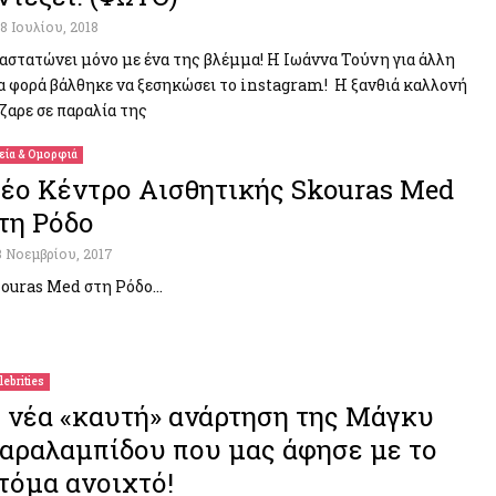
18 Ιουλίου, 2018
αστατώνει μόνο με ένα της βλέμμα! Η Ιωάννα Τούνη για άλλη
α φορά βάλθηκε να ξεσηκώσει το instagram! Η ξανθιά καλλονή
ζαρε σε παραλία της
εία & Ομορφιά
έο Κέντρο Αισθητικής Skouras Med
τη Ρόδο
3 Νοεμβρίου, 2017
ouras Med στη Ρόδο…
lebrities
 νέα «καυτή» ανάρτηση της Μάγκυ
αραλαμπίδου που μας άφησε με το
τόμα ανοιχτό!