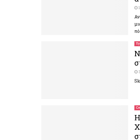
Αν
μι
πό
Υγ
Ν
σ
Sk
Ce
Η
Χ
σ