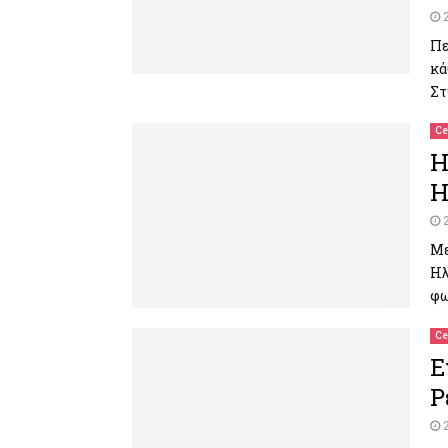
Πε
κά
Στ
Ce
Η
Η
Με
Ηλ
φω
Ce
Ε
Ρ