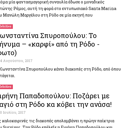
όμα μία φαντασμαγορική συναυλία έδωσε ο μοναδικός
τώνης Ρέμος, αυτή τη φορά στο εντυπωσιακό Santa Marina
υ Μανώλη Μαργέλου στη Ρόδο σε μία σκηνή που
lebrities
ωνσταντίνα Σπυροπούλου: Το
ήνυμα – «καρφί» από τη Ρόδο -
φωτο)
14 Αυγούστου, 2017
Κωνσταντίνα Σπυροπούλου κάνει διακοπές στη Ρόδο, από όπου
τάγεται.
lebrities
ιρήνη Παπαδοπούλου: Ποζάρει με
αγιό στη Ρόδο κα κόβει την ανάσα!
10 Ιουλίου, 2017
ς καλοκαιρινές τις διακοπές απολαμβάνει η πρώην παίκτρια
υ Survivor. Την Ρόδο επέλεξε η Ειρήνη Παπαδοπούλου και