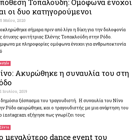
πόθεση Τοπαλούδη: Ομόφωνα ένοχοι
αι οι δυο κατηγορούμενοι
15 Μαΐου, 2020
οκληρώθηκε σήμερα πριν από λίγο η δίκη για την δολοφονία
ς άτυχης φοιτήτριας Ελένης Τοπακλούδη στην Ρόδο.
μφωνα με πληροφορίες ομόφωνα ένοχοι για ανθρωποκτονία
ό
festyle
ίνο: Ακυρώθηκε η συναυλία του στη
όδο
11 Ιουλίου, 2019
 δημόσιο ξέσπασμα του τραγουδιστή. Η συναυλία του Νίνο
ην Ρόδο ακυρώθηκε, και ο τραγουδιστής με μια ανάρτηση του
ο instagram εξήγησε πως γνωρίζει τους
ζέντα
ο μεγαλύτερο dance event του