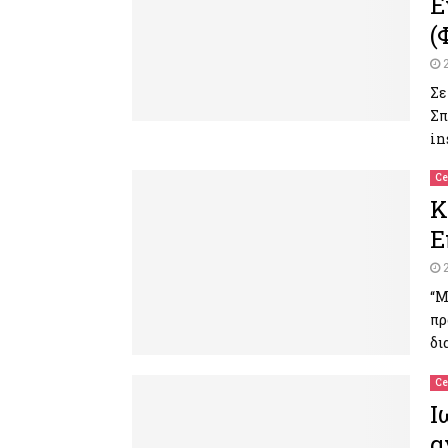
Ε
(
Σε
Σπ
in
Ce
Κ
Ε
“Μ
πρ
δι
Ce
Ι
α