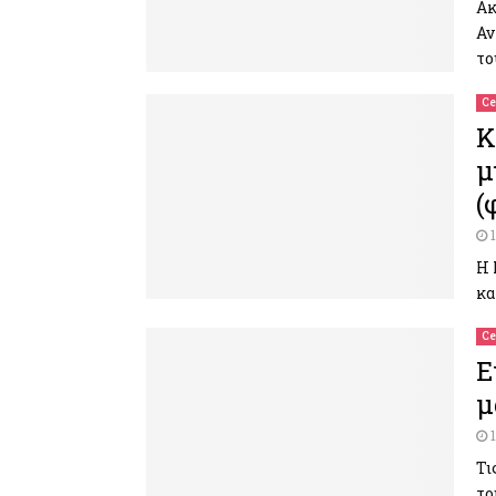
Ακ
Αν
το
Ce
Κ
μ
(
Η 
κα
Ce
Ε
μ
Τι
το