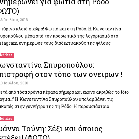
νημερώνει για φωτιά στη Ρόδο
ΦΩΤΟ)
26 Ιουλίου, 2018
 πύρινο κλοιό η χώρα! Φωτιά και στη Ρόδο. Η Κωνσταντίνα
υροπούλου μέσα από τον προσωπικό της λογαριασμό στο
stagram ενημέρωσε τους διαδικτυακούς της φίλους
lebrities
ωνσταντίνα Σπυροπούλου:
πιστροφή στον τόπο των ονείρων !
23 Ιουλίου, 2018
ετά από τόσα χρόνια πέρασα σήμερα και έκανα ακριβώς το ίδιο
άγμα…” Η Κωνσταντίνα Σπυροπούλου απολαμβάνει τις
ακοπές στην γεννήτρα της τη Ρόδο! Η παρουσιάστρια
lebrities
ωάννα Τούνη: Σέξι και όποιος
ντέξει! (ΦΩΤΟ)