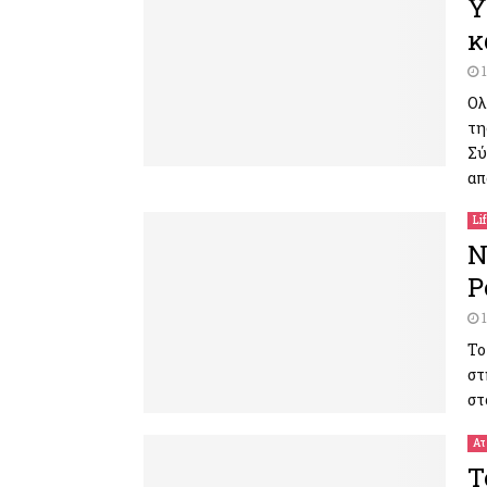
Υ
κ
Ολ
τη
Σύ
απ
Li
Ν
Ρ
Το
στ
στ
Ατ
Τ