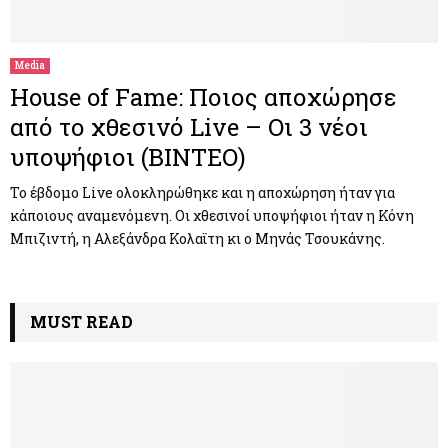
M
E
Media
House of Fame: Ποιος αποχώρησε
N
από το χθεσινό Live – Οι 3 νέοι
υποψήφιοι (ΒΙΝΤΕΟ)
U
Το έβδομο Live ολοκληρώθηκε και η αποχώρηση ήταν για
κάποιους αναμενόμενη. Οι χθεσινοί υποψήφιοι ήταν η Κόνη
Μπιζιντή, η Αλεξάνδρα Κολαϊτη κι ο Μηνάς Τσουκάνης.
MUST READ