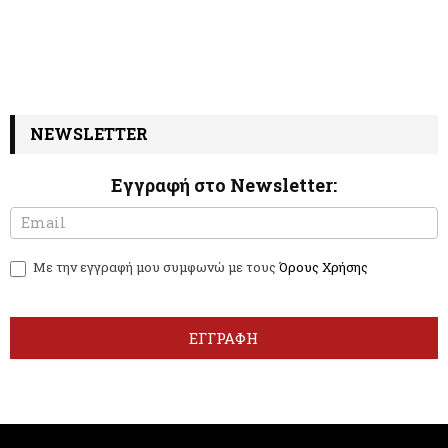
NEWSLETTER
Εγγραφή στο Newsletter:
N
I
e
f
w
y
Με την εγγραφή μου συμφωνώ με τους
Όρους Χρήσης
s
o
l
u
e
a
t
r
ΕΓΓΡΑΦΗ
t
e
e
h
r
u
m
a