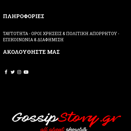
n
,
ΠΛΗΡΟΦΟΡΙΕΣ
l
e
a
ΤΑΥΤΟΤΗΤΑ
-
ΟΡΟΙ ΧΡΗΣΕΙΣ & ΠΟΛΙΤΙΚΗ ΑΠΟΡΡΗΤΟΥ
-
v
ΕΠΙΚΟΙΝΩΝΙΑ & ΔΙΑΦΗΜΙΣΗ
e
t
ΑΚΟΛΟΥΘΗΣΤΕ ΜΑΣ
h
i
s
f
i
e
l
d
b
l
a
n
k