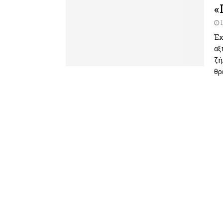
«
Έχ
αξ
ζή
θρ