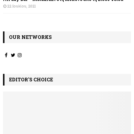
ρ
22 Ιουλίου, 2021
ω
ν
OUR NETWORKS
EDITOR'S CHOICE