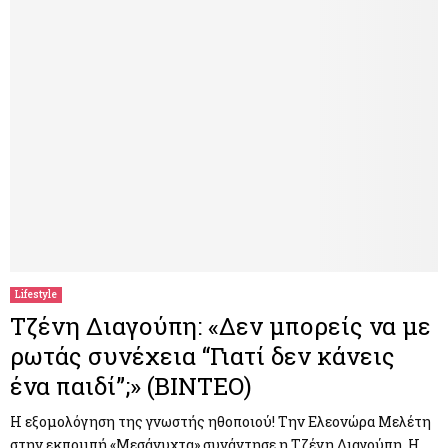
Lifestyle
Τζένη Διαγούπη: «Δεν μπορείς να με
ρωτάς συνέχεια “Γιατί δεν κάνεις
ένα παιδί”;» (BINTEO)
H εξομολόγηση της γνωστής ηθοποιού! Την Ελεονώρα Μελέτη
στην εκπομπή «Μεσάνυχτα» συνάντησε η Τζένη Διαγούπη. Η