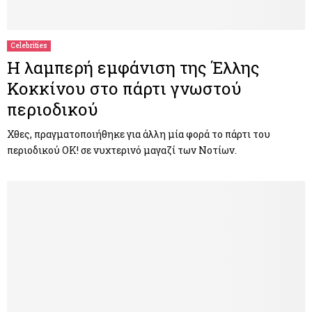
M
E
Celebrities
Η λαμπερή εμφάνιση της Έλλης
N
Κοκκίνου στο πάρτι γνωστού
περιοδικού
U
Χθες, πραγματοποιήθηκε για άλλη μία φορά το πάρτι του
περιοδικού ΟΚ! σε νυχτερινό μαγαζί των Νοτίων.