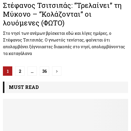
Στέφανος Τσιτσιπάς: “Τρελαίνει” τη
Μύκονο – “Κολάζονται” οι
λουόμενες (ΦΩΤΟ)
Στο νησί των ανέμων βρίσκεται εδώ και λίγες ημέρες, ο
Στέφανος Τσιτσιπάς. Ο γνωστός τενίστας, φαίνεται ότι
απολαμβάνει ξέγνοιαστες διακοπές στο νησί, απολαμβάνοντας
τα καταγάλανα
Π
1
2
…
36
λ
MUST READ
ο
ή
γ
η