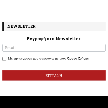
NEWSLETTER
Εγγραφή στο Newsletter:
N
I
e
f
w
y
Με την εγγραφή μου συμφωνώ με τους
Όρους Χρήσης
s
o
l
u
e
a
t
r
ΕΓΓΡΑΦΗ
t
e
e
h
r
u
m
a
n