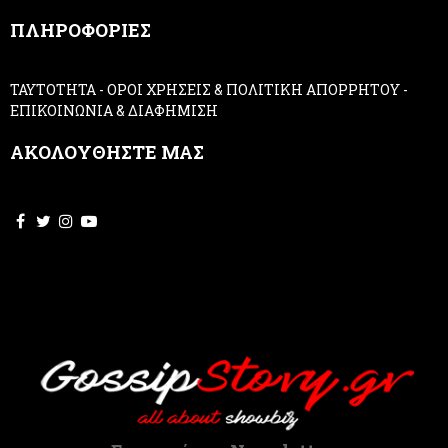
,
ΠΛΗΡΟΦΟΡΙΕΣ
l
e
a
ΤΑΥΤΟΤΗΤΑ
-
ΟΡΟΙ ΧΡΗΣΕΙΣ & ΠΟΛΙΤΙΚΗ ΑΠΟΡΡΗΤΟΥ
-
v
ΕΠΙΚΟΙΝΩΝΙΑ & ΔΙΑΦΗΜΙΣΗ
e
t
ΑΚΟΛΟΥΘΗΣΤΕ ΜΑΣ
h
i
s
f
i
e
l
d
b
l
a
n
k
.