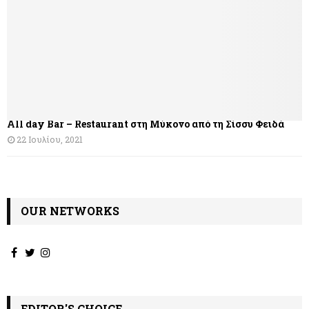
σ
η
ά
ρ
θ
All day Bar – Restaurant στη Μύκονο από τη Σίσσυ Φειδά
ρ
22 Ιουλίου, 2021
ω
ν
OUR NETWORKS
EDITOR'S CHOICE