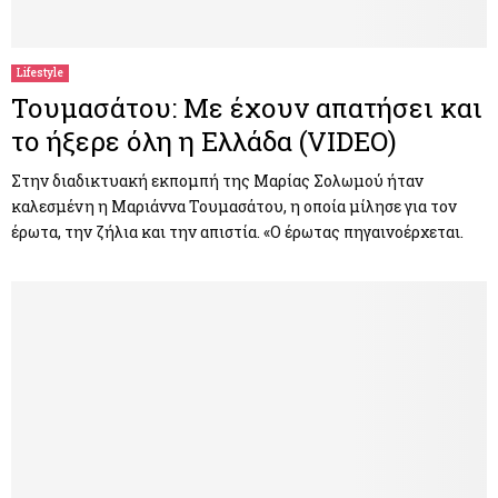
M
E
Lifestyle
Τουμασάτου: Με έχουν απατήσει και
N
το ήξερε όλη η Ελλάδα (VIDEO)
U
Στην διαδικτυακή εκπομπή της Μαρίας Σολωμού ήταν
καλεσμένη η Μαριάννα Τουμασάτου, η οποία μίλησε για τον
έρωτα, την ζήλια και την απιστία. «Ο έρωτας πηγαινοέρχεται.