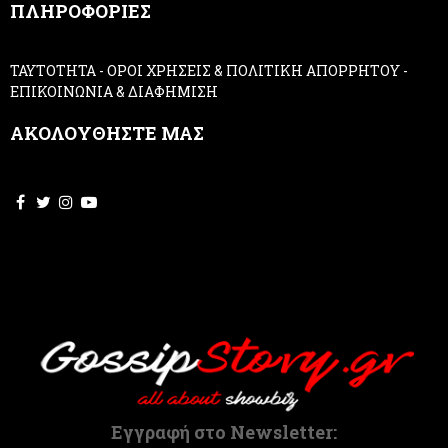
ΠΛΗΡΟΦΟΡΙΕΣ
l
e
a
ΤΑΥΤΟΤΗΤΑ
-
ΟΡΟΙ ΧΡΗΣΕΙΣ & ΠΟΛΙΤΙΚΗ ΑΠΟΡΡΗΤΟΥ
-
v
ΕΠΙΚΟΙΝΩΝΙΑ & ΔΙΑΦΗΜΙΣΗ
e
t
ΑΚΟΛΟΥΘΗΣΤΕ ΜΑΣ
h
i
s
f
i
e
l
d
b
l
a
n
k
.
Εγγραφή στο Newsletter: