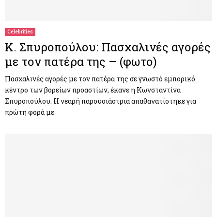
M
E
Celebrities
Κ. Σπυροπούλου: Πασχαλινές αγορές
N
με τον πατέρα της – (φωτο)
U
Πασχαλινές αγορές με τον πατέρα της σε γνωστό εμπορικό
κέντρο των βορείων προαστίων, έκανε η Κωνσταντίνα
Σπυροπούλου. Η νεαρή παρουσιάστρια απαθανατίστηκε για
πρώτη φορά με