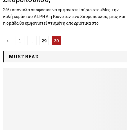
Σέξι σπανιόλα αποφάσισε να εμφανιστεί αύριο στο «Μες την
καλή χαρά» του ALPHA η Κωνσταντίνα Σπυροπούλου, μιας και
η ομάδα θα εμφανιστεί ντυμένη αποκριάτικα στο
Π
1
…
29
30
λ
MUST READ
ο
ή
γ
η
σ
η
ά