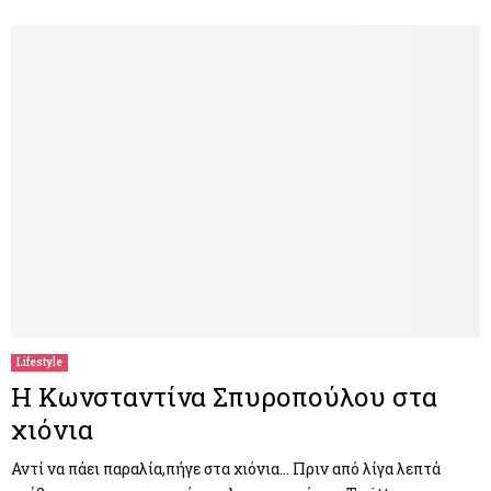
Lifestyle
Η Κωνσταντίνα Σπυροπούλου στα
χιόνια
Αντί να πάει παραλία,πήγε στα χιόνια… Πριν από λίγα λεπτά