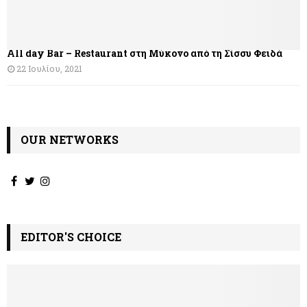
ρ
θ
All day Bar – Restaurant στη Μύκονο από τη Σίσσυ Φειδά
ρ
22 Ιουλίου, 2021
ω
ν
OUR NETWORKS
EDITOR'S CHOICE