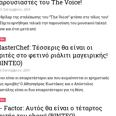
αρουσιαστές του The Voice!
23 Σεπτεμβρίου, 2019
 θρίλερ της στελέχωσης του “The Voice” φτάνει στο τέλος του!
Τάμτα αρνήθηκε τελικά την παρουσίαση του μουσικού talent
ow και έτσι μετά από
dia
asterChef: Τέσσερις θα είναι οι
ριτές στο φετινό ριάλιτι μαγειρικής!
ΒΙΝΤΕΟ)
16 Σεπτεμβρίου, 2019
ιοι είναι οι επικρατέστεροι και που κυμαίνονται οι χρηματικές
υς αμοιβές! Ο Αθηναγόρας Κωστάκος και ο Απόστολος
αστέλης είναι οι δυο επικρατέστεροι για τη θέση
dia
- Factor: Αυτός θα είναι ο τέταρτος
ριτής του show! (ΒΙΝΤΕΟ)