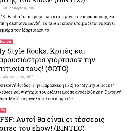
20 Φεβρουαρίου, 2019
 “X- Factor” επιστρέφει και στο τιμόνι της παρουσίασης θα
ναι η Δέσποινα Βανδή. Το talent show ετοιμάζεται να κάνει
εμιέρα τον Μάρτιο και τα
lebrities
y Style Rocks: Κριτές και
αρουσιάστρια γιόρτασαν την
πιτυχία τους! (ΦΩΤΟ)
4 Φεβρουαρίου, 2019
χτερινή έξοδος! Την Παρασκευή (1/2) το “My Style Rocks”
λείωσε και νικήτρια του ριάλιτι μόδας αναδείχθηκε η Φωτεινή
άκα. Μετά το μεγάλο τελικό οι κριτές
dia
FSF: Αυτοί θα είναι οι τέσσερις
ριτές του show! (ΒΙΝΤΕΟ)