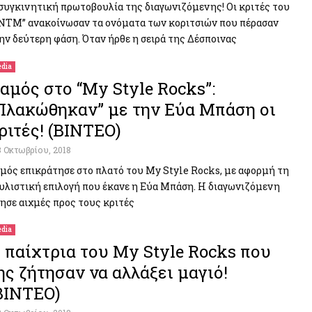
συγκινητική πρωτοβουλία της διαγωνιζόμενης! Οι κριτές του
NTM” ανακοίνωσαν τα ονόματα των κοριτσιών που πέρασαν
ην δεύτερη φάση. Όταν ήρθε η σειρά της Δέσποινας
dia
αμός στο “My Style Rocks”:
Πλακώθηκαν” με την Εύα Μπάση οι
ριτές! (ΒΙΝΤΕΟ)
3 Οκτωβρίου, 2018
μός επικράτησε στο πλατό του My Style Rocks, με αφορμή τη
υλιστική επιλογή που έκανε η Εύα Μπάση. Η διαγωνιζόμενη
ησε αιχμές προς τους κριτές
dia
 παίχτρια του My Style Rocks που
ης ζήτησαν να αλλάξει μαγιό!
ΒΙΝΤΕΟ)