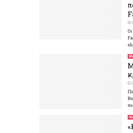
π
F
Οι
Fa
sh
Me
M
κ
Πο
Ro
πο
Me
«