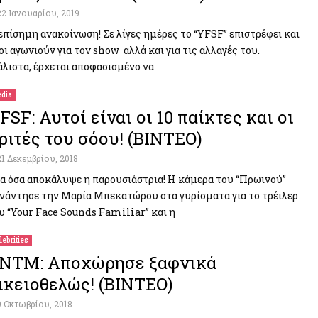
22 Ιανουαρίου, 2019
επίσημη ανακοίνωση! Σε λίγες ημέρες το “YFSF” επιστρέφει και
οι αγωνιούν για τον show αλλά και για τις αλλαγές του.
λιστα, έρχεται αποφασισμένο να
dia
FSF: Αυτοί είναι οι 10 παίκτες και οι
ριτές του σόου! (ΒΙΝΤΕΟ)
21 Δεκεμβρίου, 2018
α όσα αποκάλυψε η παρουσιάστρια! Η κάμερα του “Πρωινού”
νάντησε την Μαρία Μπεκατώρου στα γυρίσματα για το τρέιλερ
υ “Your Face Sounds Familiar” και η
lebrities
NTM: Αποχώρησε ξαφνικά
ικειοθελώς! (ΒΙΝΤΕΟ)
9 Οκτωβρίου, 2018