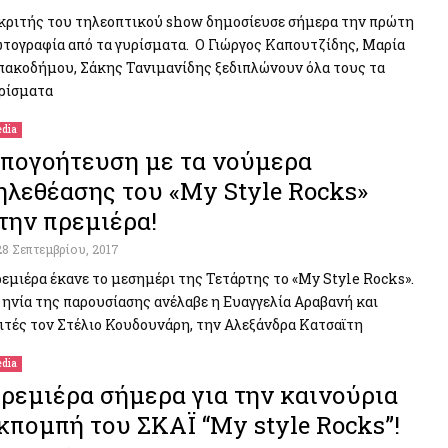
κριτής του τηλεοπτικού show δημοσίευσε σήμερα την πρώτη
τογραφία από τα γυρίσματα. Ο Γιώργος Καπουτζίδης, Μαρία
ακοδήμου, Σάκης Τανιμανίδης ξεδιπλώνουν όλα τους τα
ρίσματα
dia
πογοήτευση με τα νούμερα
ηλεθέασης του «My Style Rocks»
την πρεμιέρα!
28 Σεπτεμβρίου, 2017
εμιέρα έκανε το μεσημέρι της Τετάρτης το «My Style Rocks».
 ηνία της παρουσίασης ανέλαβε η Ευαγγελία Αραβανή και
ιτές τον Στέλιο Κουδουνάρη, την Αλεξάνδρα Κατσαϊτη
dia
ρεμιέρα σήμερα για την καινούρια
κπομπή του ΣΚΑΪ “My style Rocks”!