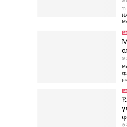
Τι
Ηλ
Μα
Me
M
α
Μι
εμ
με
Me
Ε
γ
φ