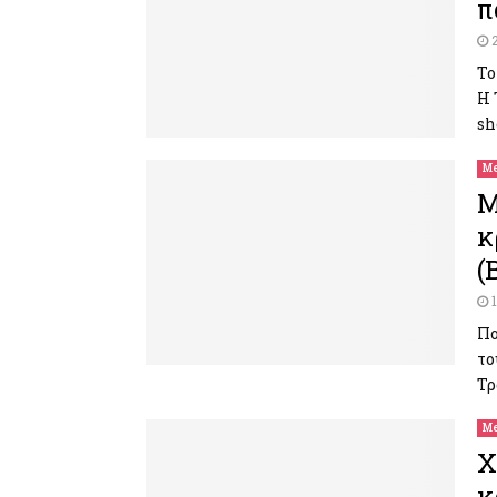
π
Το
Η 
sh
Me
M
κ
(
Πο
το
Τρ
Me
X
κ