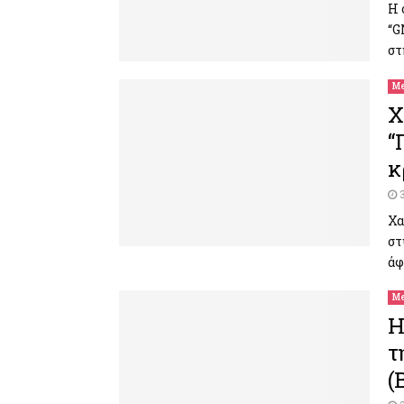
Η 
“G
στ
Me
X
“
κ
Χα
στ
άφ
Me
Η
τ
(