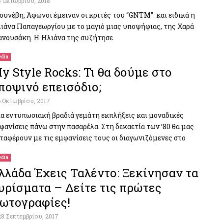
3 Οκτωβρίου, 2018
 συνέβη; Άφωνοι έμειναν οι κριτές του “GNTM” και ειδικά η
ιάνα Παπαγεωργίου με το μαγιό μιας υποψήφιας, της Χαρά
νουσάκη. Η Ηλιάνα της συζήτησε
dia
y Style Rocks: Τι θα δούμε στο
ποψινό επεισόδιο;
6 Οκτωβρίου, 2017
α εντυπωσιακή βραδιά γεμάτη εκπλήξεις και μοναδικές
φανίσεις πάνω στην πασαρέλα. Στη δεκαετία των ’80 θα μας
ταφέρουν με τις εμφανίσεις τους οι διαγωνιζόμενες στο
dia
λλάδα Έχεις Ταλέντο: Ξεκίνησαν τα
υρίσματα – Δείτε τις πρώτες
ωτογραφίες!
28 Σεπτεμβρίου, 2017