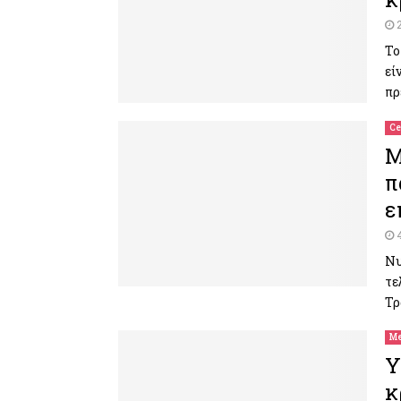
Το
εί
πρ
Ce
M
π
ε
Νυ
τε
Τρ
Me
Y
κ