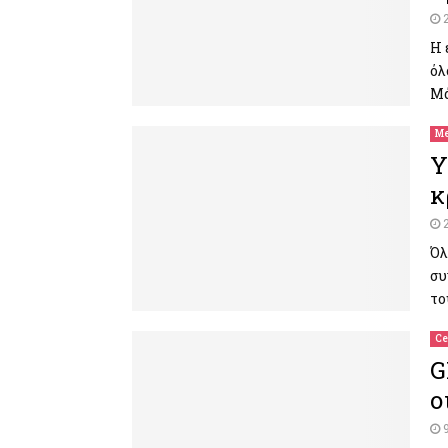
Η 
όλ
Μά
Me
Y
κ
Όλ
συ
το
Ce
G
ο