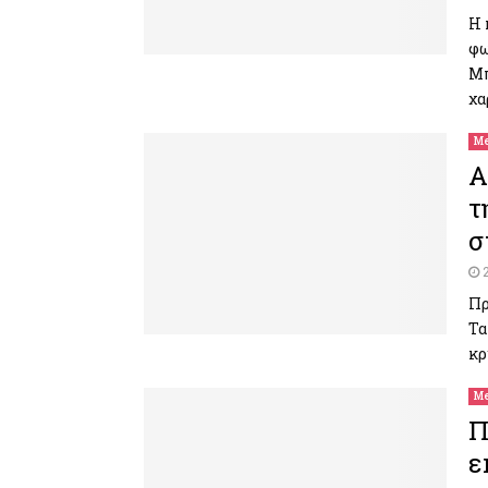
Η 
φω
Μπ
χα
Me
Α
τ
σ
Πρ
Τα
κρ
Me
Π
ε