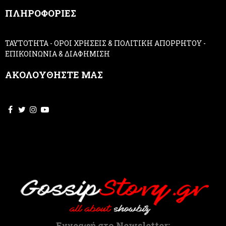
,
ΠΛΗΡΟΦΟΡΙΕΣ
l
e
a
ΤΑΥΤΟΤΗΤΑ
-
ΟΡΟΙ ΧΡΗΣΕΙΣ & ΠΟΛΙΤΙΚΗ ΑΠΟΡΡΗΤΟΥ
-
v
ΕΠΙΚΟΙΝΩΝΙΑ & ΔΙΑΦΗΜΙΣΗ
e
t
ΑΚΟΛΟΥΘΗΣΤΕ ΜΑΣ
h
i
s
f
i
e
l
d
b
l
a
n
k
.
Εγγραφή στο Newsletter: