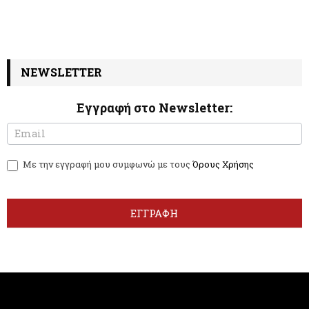
NEWSLETTER
Εγγραφή στο Newsletter:
N
I
e
f
w
y
Με την εγγραφή μου συμφωνώ με τους
Όρους Χρήσης
s
o
l
u
e
a
t
r
ΕΓΓΡΑΦΗ
t
e
e
h
r
u
m
a
n