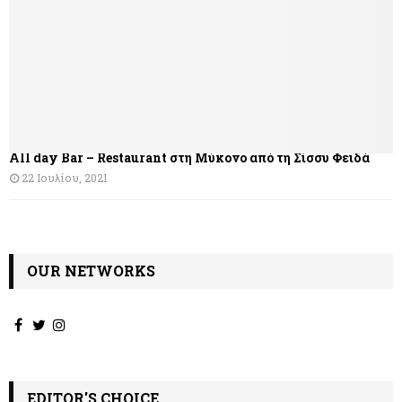
σ
η
ά
ρ
θ
All day Bar – Restaurant στη Μύκονο από τη Σίσσυ Φειδά
ρ
22 Ιουλίου, 2021
ω
ν
OUR NETWORKS
EDITOR'S CHOICE