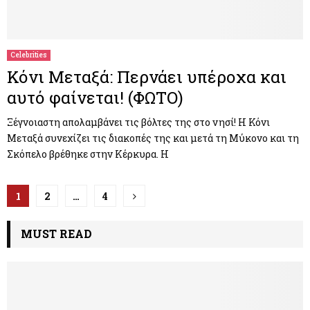
Celebrities
Κόνι Μεταξά: Περνάει υπέροχα και
αυτό φαίνεται! (ΦΩΤΟ)
Ξέγνοιαστη απολαμβάνει τις βόλτες της στο νησί! Η Κόνι
Μεταξά συνεχίζει τις διακοπές της και μετά τη Μύκονο και τη
Σκόπελο βρέθηκε στην Κέρκυρα. Η
Π
1
2
…
4
λ
MUST READ
ο
ή
γ