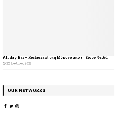
η
σ
η
ά
ρ
θ
All day Bar – Restaurant στη Μύκονο από τη Σίσσυ Φειδά
ρ
22 Ιουλίου, 2021
ω
ν
OUR NETWORKS