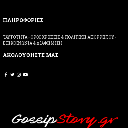
a
n
,
ΠΛΗΡΟΦΟΡΙΕΣ
l
e
a
ΤΑΥΤΟΤΗΤΑ
-
ΟΡΟΙ ΧΡΗΣΕΙΣ & ΠΟΛΙΤΙΚΗ ΑΠΟΡΡΗΤΟΥ
-
v
ΕΠΙΚΟΙΝΩΝΙΑ & ΔΙΑΦΗΜΙΣΗ
e
t
ΑΚΟΛΟΥΘΗΣΤΕ ΜΑΣ
h
i
s
f
i
e
l
d
b
l
a
n
k