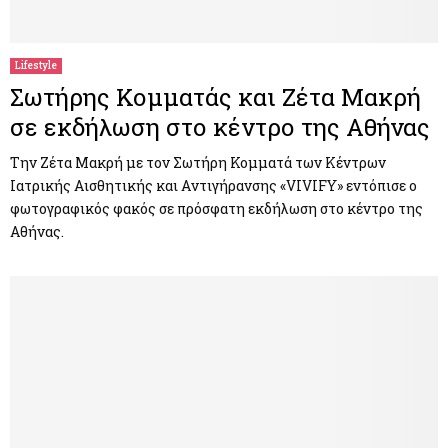
M
E
Lifestyle
Σωτήρης Κομματάς και Ζέτα Μακρή
N
σε εκδήλωση στο κέντρο της Αθήνας
U
Την Ζέτα Μακρή με τον Σωτήρη Κομματά των Κέντρων
Iατρικής Aισθητικής και Aντιγήρανσης «VIVIFY» εντόπισε ο
φωτογραφικός φακός σε πρόσφατη εκδήλωση στο κέντρο της
Αθήνας.