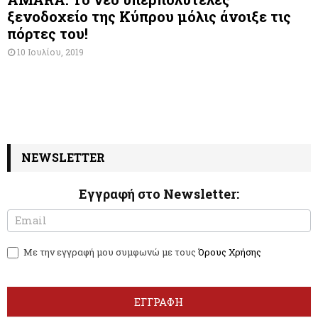
ξενοδοχείο της Κύπρου μόλις άνοιξε τις
πόρτες του!
10 Ιουλίου, 2019
NEWSLETTER
Εγγραφή στο Newsletter:
N
I
e
f
w
y
Με την εγγραφή μου συμφωνώ με τους
Όρους Χρήσης
s
o
l
u
e
a
t
r
ΕΓΓΡΑΦΗ
t
e