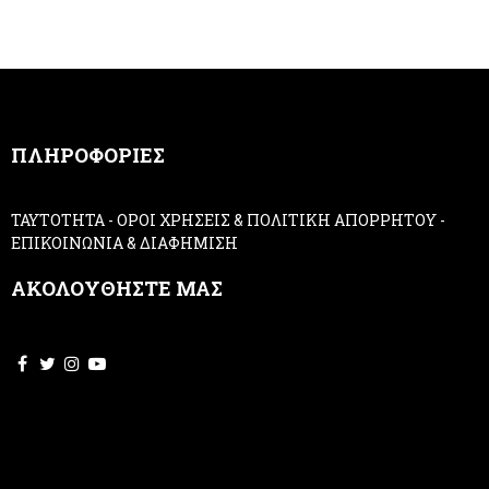
e
h
r
u
m
a
n
,
ΠΛΗΡΟΦΟΡΙΕΣ
l
e
a
ΤΑΥΤΟΤΗΤΑ
-
ΟΡΟΙ ΧΡΗΣΕΙΣ & ΠΟΛΙΤΙΚΗ ΑΠΟΡΡΗΤΟΥ
-
v
ΕΠΙΚΟΙΝΩΝΙΑ & ΔΙΑΦΗΜΙΣΗ
e
t
ΑΚΟΛΟΥΘΗΣΤΕ ΜΑΣ
h
i
s
f
i
e
l
d
b