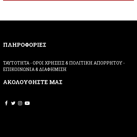
e
h
r
u
m
a
n
,
ΠΛΗΡΟΦΟΡΙΕΣ
l
e
a
ΤΑΥΤΟΤΗΤΑ
-
ΟΡΟΙ ΧΡΗΣΕΙΣ & ΠΟΛΙΤΙΚΗ ΑΠΟΡΡΗΤΟΥ
-
v
ΕΠΙΚΟΙΝΩΝΙΑ & ΔΙΑΦΗΜΙΣΗ
e
t
ΑΚΟΛΟΥΘΗΣΤΕ ΜΑΣ
h
i
s
f
i
e
l
d
b