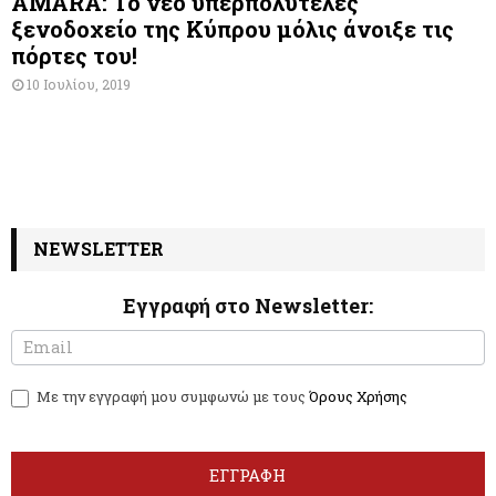
AMARA: Το νέο υπερπολυτελές
ξενοδοχείο της Κύπρου μόλις άνοιξε τις
πόρτες του!
10 Ιουλίου, 2019
NEWSLETTER
Εγγραφή στο Newsletter:
N
I
e
f
w
y
Με την εγγραφή μου συμφωνώ με τους
Όρους Χρήσης
s
o
l
u
e
a
t
r
ΕΓΓΡΑΦΗ
t
e