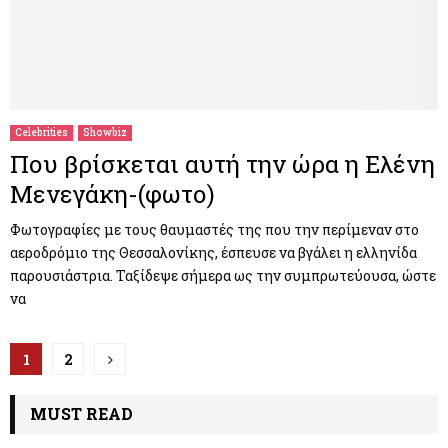
Celebrities
Showbiz
Που βρίσκεται αυτή την ώρα η Ελένη
Μενεγάκη-(φωτο)
Φωτογραφίες με τους θαυμαστές της που την περίμεναν στο
αεροδρόμιο της Θεσσαλονίκης, έσπευσε να βγάλει η ελληνίδα
παρουσιάστρια. Ταξίδεψε σήμερα ως την συμπρωτεύουσα, ώστε
να
Π
1
2
λ
MUST READ
ο