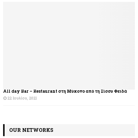
ή
γ
η
σ
η
ά
ρ
θ
All day Bar – Restaurant στη Μύκονο από τη Σίσσυ Φειδά
ρ
22 Ιουλίου, 2021
ω
ν
OUR NETWORKS