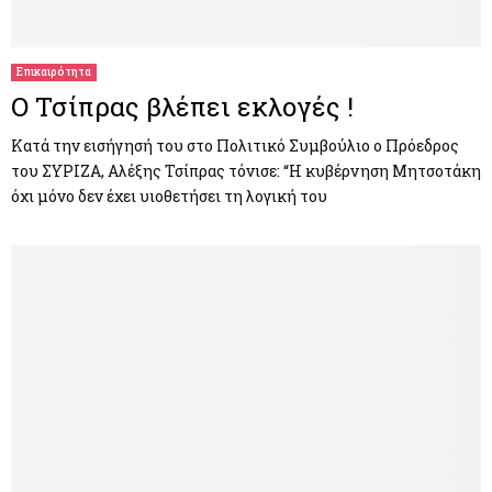
M
E
Επικαιρότητα
Ο Τσίπρας βλέπει εκλογές !
N
Κατά την εισήγησή του στο Πολιτικό Συμβούλιο ο Πρόεδρος
του ΣΥΡΙΖΑ, Αλέξης Τσίπρας τόνισε: “Η κυβέρνηση Μητσοτάκη
U
όχι μόνο δεν έχει υιοθετήσει τη λογική του