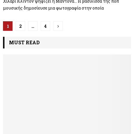
Χίλαρι Κλιντον ψηφίζει η Μαντόνα… Η βασίλισσα της ποπ
μουσικής δημοσίευσε μια φωτογραφία στην οποία
Π
1
2
…
4
λ
MUST READ
ο
ή
γ
η
σ
η
ά
ρ