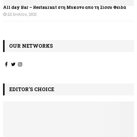
θ
All day Bar – Restaurant στη Μύκονο από τη Σίσσυ Φειδά
ρ
22 Ιουλίου, 2021
ω
ν
OUR NETWORKS
EDITOR'S CHOICE