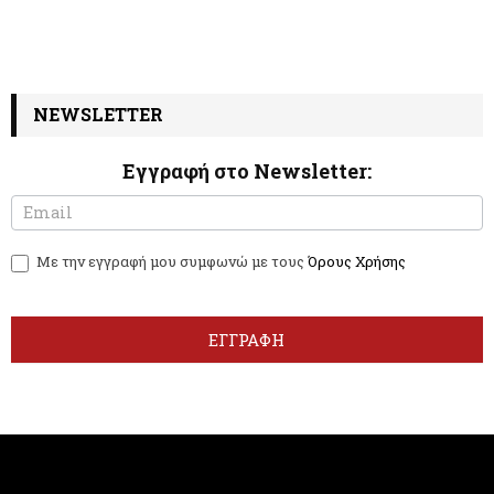
NEWSLETTER
Εγγραφή στο Newsletter:
N
I
e
f
w
y
Με την εγγραφή μου συμφωνώ με τους
Όρους Χρήσης
s
o
l
u
e
a
t
r
ΕΓΓΡΑΦΗ
t
e
e
h
r
u
m
a
n