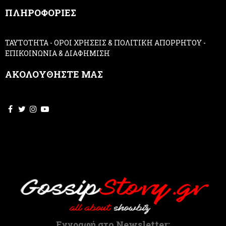
,
ΠΛΗΡΟΦΟΡΙΕΣ
l
e
a
ΤΑΥΤΟΤΗΤΑ
-
ΟΡΟΙ ΧΡΗΣΕΙΣ & ΠΟΛΙΤΙΚΗ ΑΠΟΡΡΗΤΟΥ
-
v
ΕΠΙΚΟΙΝΩΝΙΑ & ΔΙΑΦΗΜΙΣΗ
e
t
ΑΚΟΛΟΥΘΗΣΤΕ ΜΑΣ
h
i
s
f
i
e
l
d
b
l
a
n
k
.
Εγγραφή στο Newsletter: