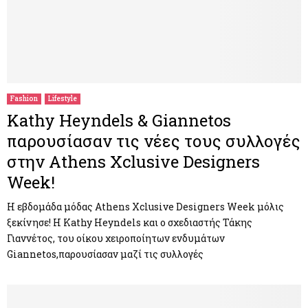
Fashion
Lifestyle
Kathy Heyndels & Giannetos
παρουσίασαν τις νέες τους συλλογές
στην Αthens Xclusive Designers
Week!
Η εβδομάδα μόδας Αthens Xclusive Designers Week μόλις
ξεκίνησε! Η Kathy Heyndels και ο σχεδιαστής Τάκης
Γιαννέτος, του οίκου χειροποίητων ενδυμάτων
Giannetos,παρουσίασαν μαζί τις συλλογές