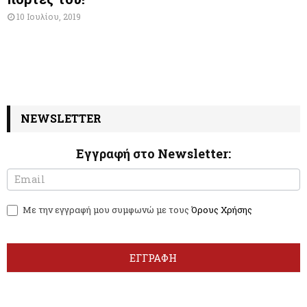
10 Ιουλίου, 2019
NEWSLETTER
Εγγραφή στο Newsletter:
N
I
e
f
w
y
Με την εγγραφή μου συμφωνώ με τους
Όρους Χρήσης
s
o
l
u
e
a
t
r
ΕΓΓΡΑΦΗ
t
e
e
h
r
u