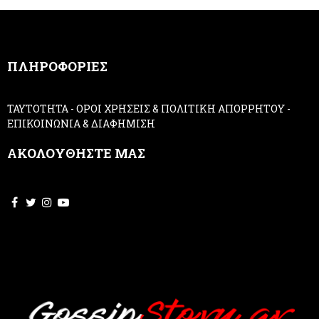
m
a
n
,
ΠΛΗΡΟΦΟΡΙΕΣ
l
e
a
ΤΑΥΤΟΤΗΤΑ
-
ΟΡΟΙ ΧΡΗΣΕΙΣ & ΠΟΛΙΤΙΚΗ ΑΠΟΡΡΗΤΟΥ
-
v
ΕΠΙΚΟΙΝΩΝΙΑ & ΔΙΑΦΗΜΙΣΗ
e
t
ΑΚΟΛΟΥΘΗΣΤΕ ΜΑΣ
h
i
s
f
i
e
l
d
b
l
a