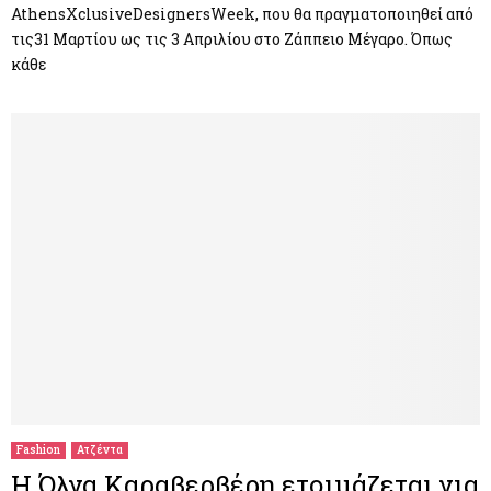
AthensXclusiveDesignersWeek, που θα πραγματοποιηθεί από
τις31 Μαρτίου ως τις 3 Απριλίου στο Ζάππειο Μέγαρο. Όπως
κάθε
Fashion
Ατζέντα
Η Όλγα Καραβερβέρη ετοιμάζεται για