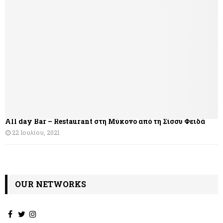
γ
η
σ
η
ά
ρ
θ
All day Bar – Restaurant στη Μύκονο από τη Σίσσυ Φειδά
ρ
22 Ιουλίου, 2021
ω
ν
OUR NETWORKS