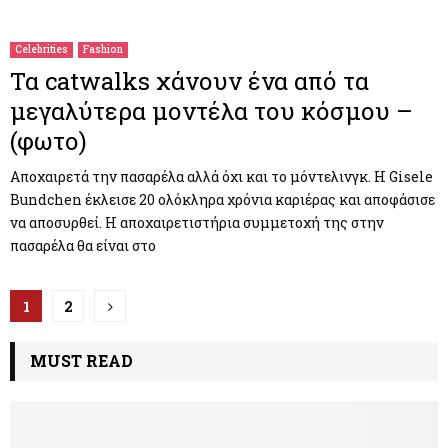
Celebrities
Fashion
Τα catwalks χάνουν ένα από τα
μεγαλύτερα μοντέλα του κόσμου –
(φωτο)
Αποχαιρετά την πασαρέλα αλλά όχι και το μόντελινγκ. Η Gisele
Bundchen έκλεισε 20 ολόκληρα χρόνια καριέρας και αποφάσισε
να αποσυρθεί. Η αποχαιρετιστήρια συμμετοχή της στην
πασαρέλα θα είναι στο
Π
1
2
λ
MUST READ
ο
ή