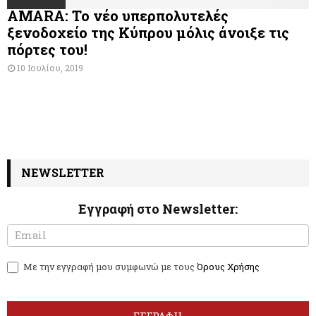
AMARA: Το νέο υπερπολυτελές
ξενοδοχείο της Κύπρου μόλις άνοιξε τις
πόρτες του!
10 Ιουλίου, 2019
NEWSLETTER
Εγγραφή στο Newsletter:
N
I
e
f
w
y
Με την εγγραφή μου συμφωνώ με τους
Όρους Χρήσης
s
o
l
u
e
a
t
r