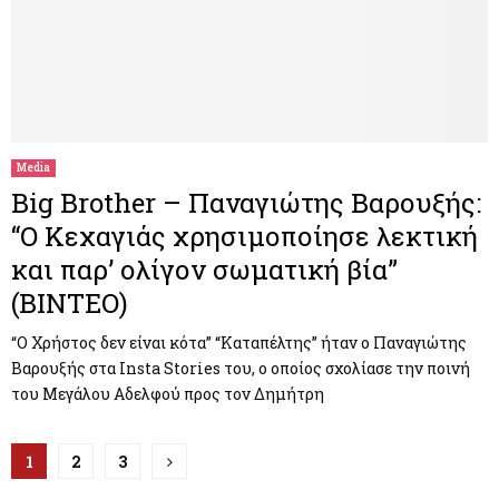
Media
Big Brother – Παναγιώτης Βαρουξής:
“Ο Κεχαγιάς χρησιμοποίησε λεκτική
και παρ’ ολίγον σωματική βία”
(BINTEO)
“Ο Χρήστος δεν είναι κότα” “Καταπέλτης” ήταν ο Παναγιώτης
Βαρουξής στα Insta Stories του, ο οποίος σχολίασε την ποινή
του Μεγάλου Αδελφού προς τον Δημήτρη
Π
1
2
3