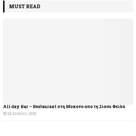
λ
MUST READ
ο
ή
γ
η
σ
η
ά
ρ
θ
All day Bar – Restaurant στη Μύκονο από τη Σίσσυ Φειδά
ρ
22 Ιουλίου, 2021
ω
ν