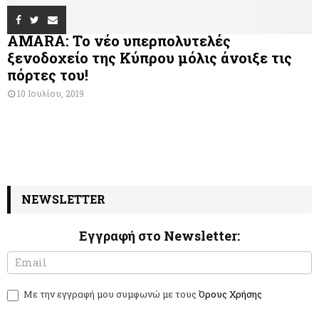
AMARA: Το νέο υπερπολυτελές
ξενοδοχείο της Κύπρου μόλις άνοιξε τις
πόρτες του!
10 Ιουλίου, 2019
NEWSLETTER
Εγγραφή στο Newsletter:
N
I
e
f
w
y
Με την εγγραφή μου συμφωνώ με τους
Όρους Χρήσης
s
o
l
u