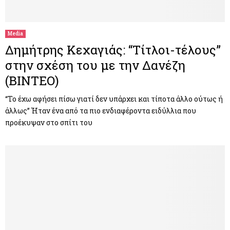
M
E
Media
Δημήτρης Κεχαγιάς: “Τίτλοι-τέλους”
N
στην σχέση του με την Δανέζη
(ΒΙΝΤΕΟ)
U
“Το έχω αφήσει πίσω γιατί δεν υπάρχει και τίποτα άλλο ούτως ή
άλλως” Ήταν ένα από τα πιο ενδιαφέροντα ειδύλλια που
προέκυψαν στο σπίτι του