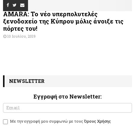
AMARA: Το νέο υπερπολυτελές
ξενοδοχείο της Κύπρου μόλις άνοιξε τις
πόρτες του!
10 Ιουλίου, 2019
NEWSLETTER
Εγγραφή στο Newsletter:
N
I
e
f
w
y
Με την εγγραφή μου συμφωνώ με τους
Όρους Χρήσης
s
o
l
u
e
a