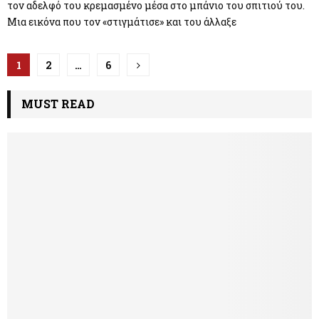
τον αδελφό του κρεμασμένο μέσα στο μπάνιο του σπιτιού του.
Μια εικόνα που τον «στιγμάτισε» και του άλλαξε
Π
1
2
…
6
λ
MUST READ
ο
ή
γ
η
σ
η
ά
ρ