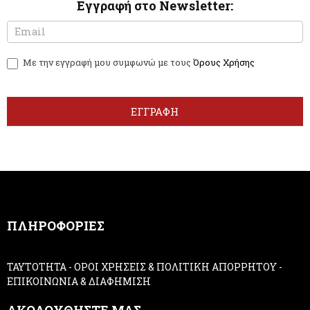
Εγγραφή στο Newsletter:
N
I
e
f
w
y
Με την εγγραφή μου συμφωνώ με τους
Όρους Χρήσης
s
o
l
u
e
a
t
r
ΕΓΓΡΑΦΗ
t
e
e
h
r
u
m
a
n
,
ΠΛΗΡΟΦΟΡΙΕΣ
l
e
a
ΤΑΥΤΟΤΗΤΑ
-
ΟΡΟΙ ΧΡΗΣΕΙΣ & ΠΟΛΙΤΙΚΗ ΑΠΟΡΡΗΤΟΥ
-
v
ΕΠΙΚΟΙΝΩΝΙΑ & ΔΙΑΦΗΜΙΣΗ
e
t
ΑΚΟΛΟΥΘΗΣΤΕ ΜΑΣ