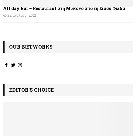
θ
All day Bar – Restaurant στη Μύκονο από τη Σίσσυ Φειδά
ρ
22 Ιουλίου, 2021
ω
ν
OUR NETWORKS
EDITOR'S CHOICE