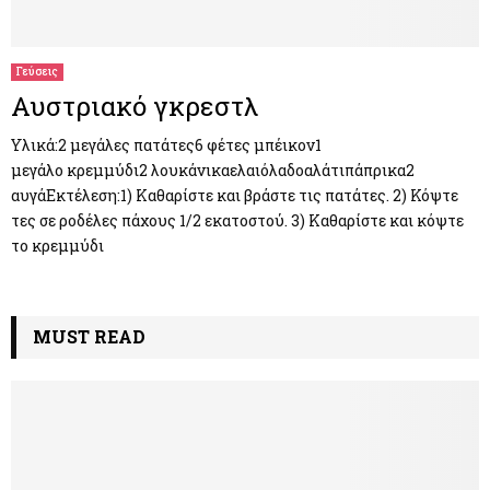
M
E
Γεύσεις
Αυστριακό γκρεστλ
N
Υλικά:2 μεγάλες πατάτες6 φέτες μπέικον1
μεγάλο κρεμμύδι2 λουκάνικαελαιόλαδοαλάτιπάπρικα2
U
αυγάΕκτέλεση:1) Καθαρίστε και βράστε τις πατάτες. 2) Κόψτε
τες σε ροδέλες πάχους 1/2 εκατοστού. 3) Καθαρίστε και κόψτε
το κρεμμύδι
MUST READ