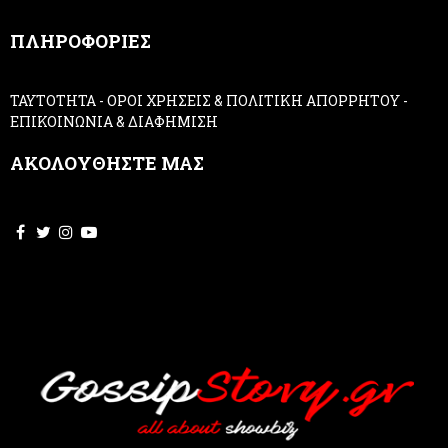
,
ΠΛΗΡΟΦΟΡΙΕΣ
l
e
a
ΤΑΥΤΟΤΗΤΑ
-
ΟΡΟΙ ΧΡΗΣΕΙΣ & ΠΟΛΙΤΙΚΗ ΑΠΟΡΡΗΤΟΥ
-
v
ΕΠΙΚΟΙΝΩΝΙΑ & ΔΙΑΦΗΜΙΣΗ
e
t
ΑΚΟΛΟΥΘΗΣΤΕ ΜΑΣ
h
i
s
f
i
e
l
d
b
l
a
n
k
.