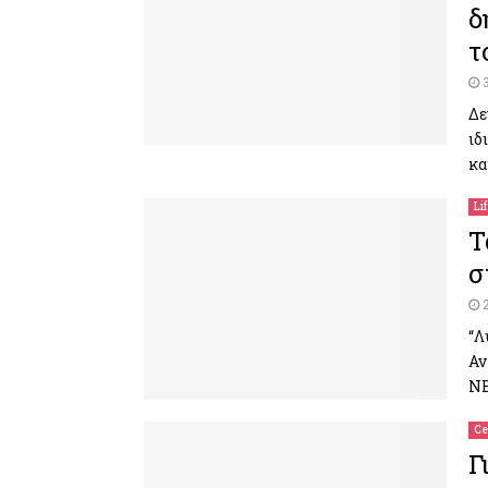
δ
τ
Δε
ιδ
κα
Li
Τ
σ
“Λ
Αν
ΝΒ
Ce
Γ