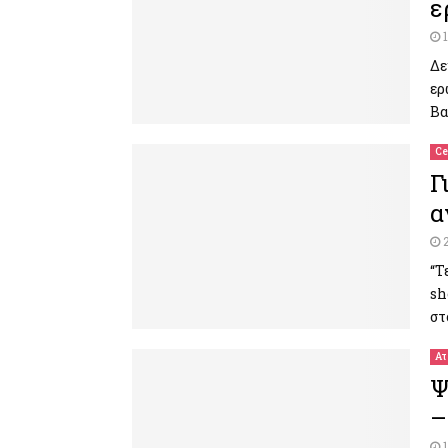
ε
Δε
ερ
Βα
Ce
Γ
α
“Τ
sh
στ
Ατ
Ψ
–