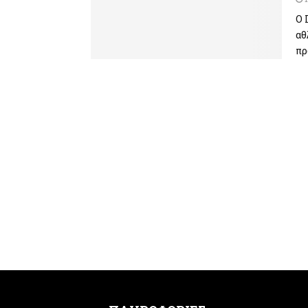
Ο 
αθ
πρ