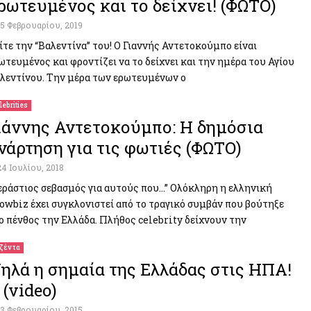
ρωτευμένος και το δείχνει! (ΦΩΤΟ)
15 Φεβρουαρίου, 2019
ίτε την “Βαλεντίνα” του! Ο Γιαννής Αντετοκούμπο είναι
ωτευμένος και φροντίζει να το δείχνει και την ημέρα του Αγίου
λεντίνου. Την μέρα των ερωτευμένων ο
lebrities
ιάννης Αντετοκούμπο: Η δημόσια
νάρτηση για τις φωτιές (ΦΩΤΟ)
24 Ιουλίου, 2018
εράστιος σεβασμός για αυτούς που…” Ολόκληρη η ελληνική
owbiz έχει συγκλονιστεί από το τραγικό συμβάν που βούτηξε
ο πένθος την Ελλάδα. Πλήθος celebrity δείχνουν την
ζέντα
ηλά η σημαία της Ελλάδας στις ΗΠΑ!
 (video)
13 Φεβρουαρίου, 2015