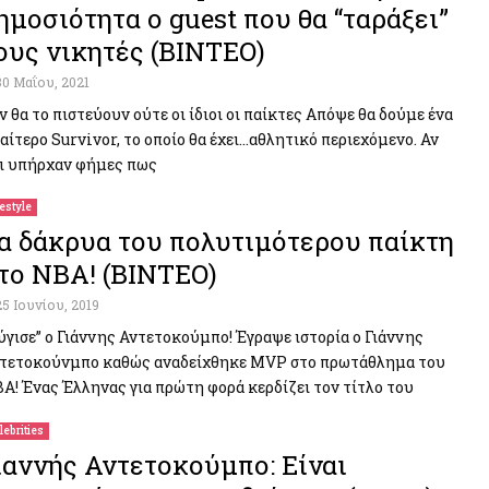
ημοσιότητα ο guest που θα “ταράξει”
ους νικητές (ΒΙΝΤΕΟ)
30 Μαΐου, 2021
ν θα το πιστεύουν ούτε οι ίδιοι οι παίκτες Απόψε θα δούμε ένα
ιαίτερο Survivor, το οποίο θα έχει…αθλητικό περιεχόμενο. Αν
ι υπήρχαν φήμες πως
festyle
α δάκρυα του πολυτιμότερου παίκτη
το NBA! (ΒΙΝΤΕΟ)
25 Ιουνίου, 2019
ύγισε” ο Γιάννης Αντετοκούμπο! Έγραψε ιστορία ο Γιάννης
τετοκούνμπο καθώς αναδείχθηκε MVP στο πρωτάθλημα του
Α! Ένας Έλληνας για πρώτη φορά κερδίζει τον τίτλο του
lebrities
ιαννής Αντετοκούμπο: Είναι