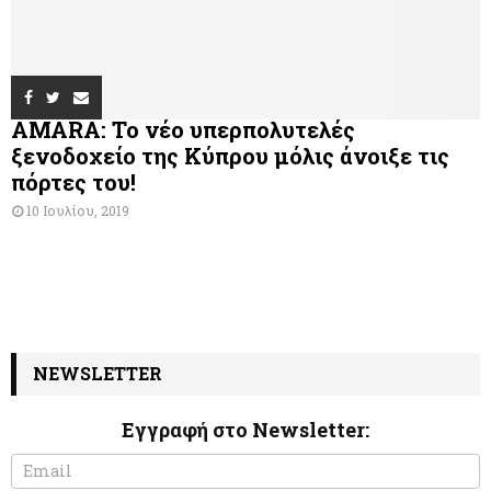
AMARA: Το νέο υπερπολυτελές
ξενοδοχείο της Κύπρου μόλις άνοιξε τις
πόρτες του!
10 Ιουλίου, 2019
NEWSLETTER
Εγγραφή στο Newsletter:
N
I
e
f