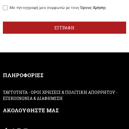
w
y
Με την εγγραφή μου συμφωνώ με τους
Όρους Χρήσης
s
o
l
u
e
a
t
r
ΕΓΓΡΑΦΗ
t
e
e
h
r
u
m
a
n
,
ΠΛΗΡΟΦΟΡΙΕΣ
l
e
a
ΤΑΥΤΟΤΗΤΑ
-
ΟΡΟΙ ΧΡΗΣΕΙΣ & ΠΟΛΙΤΙΚΗ ΑΠΟΡΡΗΤΟΥ
-
v
ΕΠΙΚΟΙΝΩΝΙΑ & ΔΙΑΦΗΜΙΣΗ
e
t
ΑΚΟΛΟΥΘΗΣΤΕ ΜΑΣ
h
i
s