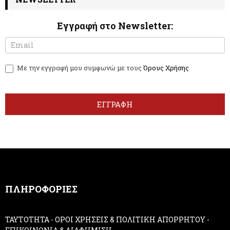
Εγγραφή στο Newsletter:
N
I
e
f
w
y
Με την εγγραφή μου συμφωνώ με τους
Όρους Χρήσης
s
o
l
u
e
a
t
r
ΕΓΓΡΑΦΗ
t
e
e
h
r
u
m
a
n
,
ΠΛΗΡΟΦΟΡΙΕΣ
l
e
a
ΤΑΥΤΟΤΗΤΑ
-
ΟΡΟΙ ΧΡΗΣΕΙΣ & ΠΟΛΙΤΙΚΗ ΑΠΟΡΡΗΤΟΥ
-
v