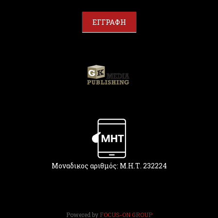
a
r
ΕΓΓΡΑΦΗ
e
h
u
m
a
n
,
l
e
a
v
e
t
h
Μοναδικος αριθμός: Μ.Η.Τ. 232224
i
s
f
i
e
Powered by
FOCUS-ON GROUP