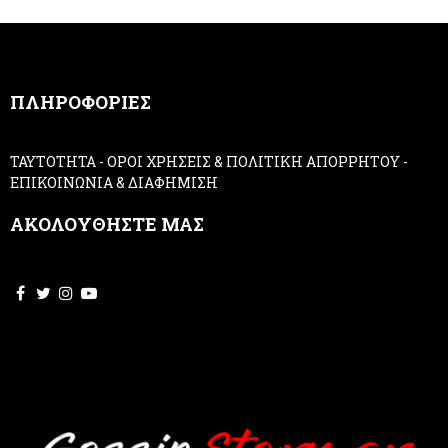
m
a
n
,
ΠΛΗΡΟΦΟΡΙΕΣ
l
e
a
ΤΑΥΤΟΤΗΤΑ
-
ΟΡΟΙ ΧΡΗΣΕΙΣ & ΠΟΛΙΤΙΚΗ ΑΠΟΡΡΗΤΟΥ
-
v
ΕΠΙΚΟΙΝΩΝΙΑ & ΔΙΑΦΗΜΙΣΗ
e
t
ΑΚΟΛΟΥΘΗΣΤΕ ΜΑΣ
h
i
s
f
i
e
l
d
b
l
a