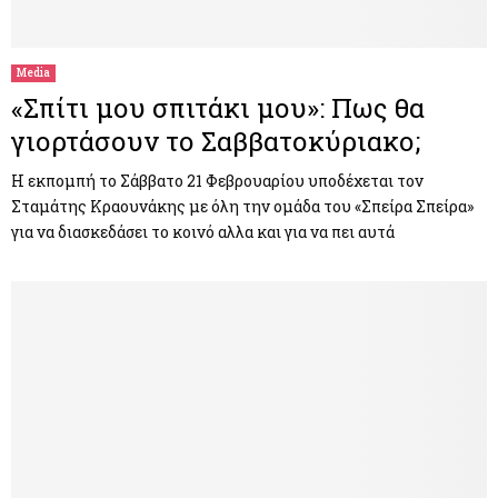
M
E
Media
«Σπίτι μου σπιτάκι μου»: Πως θα
N
γιορτάσουν το Σαββατοκύριακο;
U
Η εκπομπή το Σάββατο 21 Φεβρουαρίου υποδέχεται τον
Σταμάτης Κραουνάκης με όλη την ομάδα του «Σπείρα Σπείρα»
για να διασκεδάσει το κοινό αλλα και για να πει αυτά