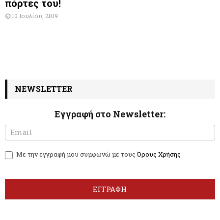
πόρτες του!
10 Ιουλίου, 2019
NEWSLETTER
Εγγραφή στο Newsletter:
N
I
e
f
w
y
Με την εγγραφή μου συμφωνώ με τους
Όρους Χρήσης
s
o
l
u
e
a
t
r
ΕΓΓΡΑΦΗ
t
e
e
h
r
u