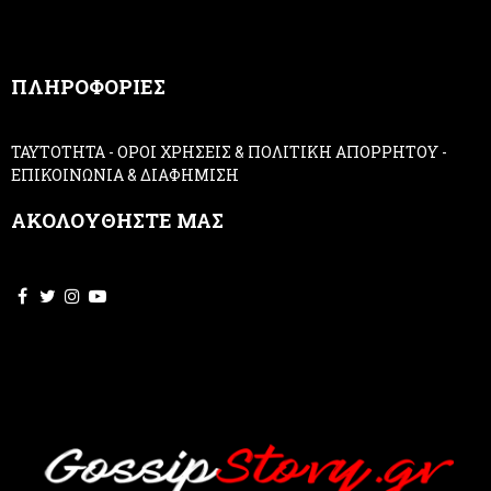
a
n
,
ΠΛΗΡΟΦΟΡΙΕΣ
l
e
a
ΤΑΥΤΟΤΗΤΑ
-
ΟΡΟΙ ΧΡΗΣΕΙΣ & ΠΟΛΙΤΙΚΗ ΑΠΟΡΡΗΤΟΥ
-
v
ΕΠΙΚΟΙΝΩΝΙΑ & ΔΙΑΦΗΜΙΣΗ
e
t
ΑΚΟΛΟΥΘΗΣΤΕ ΜΑΣ
h
i
s
f
i
e
l
d
b
l
a
n