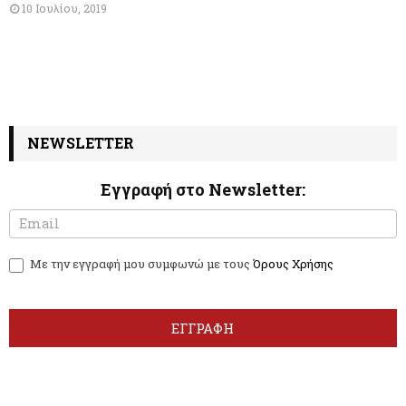
10 Ιουλίου, 2019
NEWSLETTER
Εγγραφή στο Newsletter:
N
I
e
f
w
y
Με την εγγραφή μου συμφωνώ με τους
Όρους Χρήσης
s
o
l
u
e
a
t
r
ΕΓΓΡΑΦΗ
t
e
e
h
r
u
m