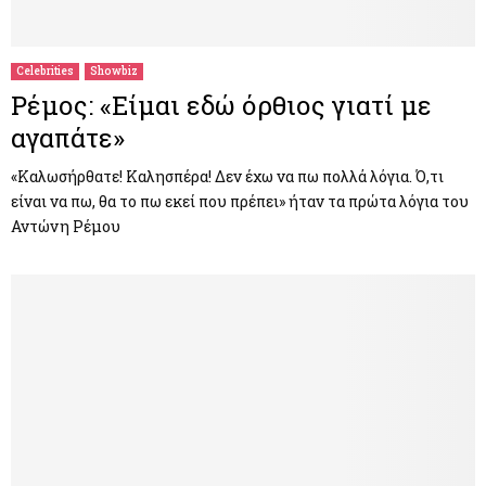
M
E
Celebrities
Showbiz
Ρέμος: «Είμαι εδώ όρθιος γιατί με
N
αγαπάτε»
U
«Καλωσήρθατε! Καλησπέρα! Δεν έχω να πω πολλά λόγια. Ό,τι
είναι να πω, θα το πω εκεί που πρέπει» ήταν τα πρώτα λόγια του
Αντώνη Ρέμου