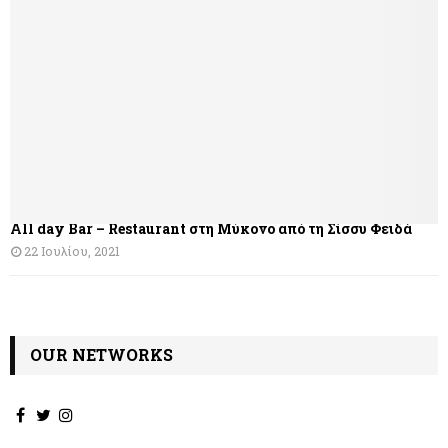
η
σ
η
ά
ρ
θ
All day Bar – Restaurant στη Μύκονο από τη Σίσσυ Φειδά
ρ
22 Ιουλίου, 2021
ω
ν
OUR NETWORKS