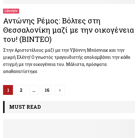
Lifestyle
Αντώνης Ρέμος: Βόλτες στη
Θεσσαλονίκη μαζί με την οικογένεια
του! (ΒΙΝΤΕΟ)
Στην Αριστοτέλους μαζί με την Υβόννη Μπόσνιακ και την
μικρή Ελένη! Ο γνωστός τραγουδιστής απολαμβάνει την κάθε
στιγμή με την οικογένεια του. Μάλιστα, πρόσφατα
απαθανατίστηκε
Π
1
2
…
16
λ
MUST READ
ο
ή
γ