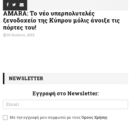
AMARA: Το νέο υπερπολυτελές
ξενοδοχείο της Κύπρου μόλις άνοιξε τις
πόρτες του!
10 Ιουλίου, 2019
NEWSLETTER
Εγγραφή στο Newsletter:
N
I
e
f
w
y
Με την εγγραφή μου συμφωνώ με τους
Όρους Χρήσης
s
o
l
u
e
a