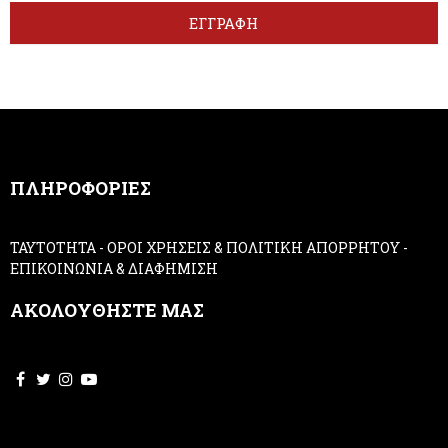
t
r
ΕΓΓΡΑΦΗ
t
e
e
h
r
u
m
a
n
,
ΠΛΗΡΟΦΟΡΙΕΣ
l
e
a
ΤΑΥΤΟΤΗΤΑ
-
ΟΡΟΙ ΧΡΗΣΕΙΣ & ΠΟΛΙΤΙΚΗ ΑΠΟΡΡΗΤΟΥ
-
v
ΕΠΙΚΟΙΝΩΝΙΑ & ΔΙΑΦΗΜΙΣΗ
e
t
ΑΚΟΛΟΥΘΗΣΤΕ ΜΑΣ
h
i
s
f
i
e
l